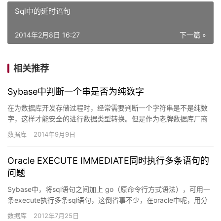
Sql中的延时语句
2014年2月8日 16:27
下一篇 »
相关推荐
Sybase中判断一个串是否为纯数字
在为数据库开发存储过程时，经常需要判断一个字符串是不是纯数
字，这样才能安全的进行数据类型转换。但是作为老牌数据库厂商
的Sybase，却没有一个直观方便的函数来实现对应功能。而微软
数据库
2014年9月9日
的…
Oracle EXECUTE IMMEDIATE同时执行多条语句的
问题
Sybase中，将sql语句之间加上 go（原命令行方式语法），可用一
条execute执行多条sql语句，这倒省事不少，在oracle中呢，用分
号分隔行不？实验结果是不行。查了一下…
数据库
2012年7月25日