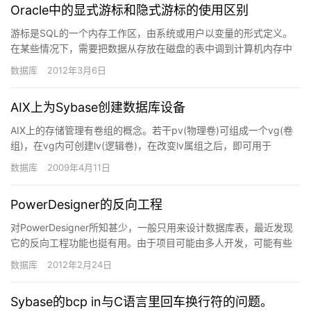
Oracle中的显式游标和隐式游标的使用区别
游标是SQL的一个内存工作区，由系统或用户以变量的形式定义。
在某些情况下，需要把数据从存放在磁盘的表中调到计算机内存中
进行处理，最后将处理结果显示出来或最终写回数据库。这样数据
数据库
2012年3月6日
处理…
AIX上为Sybase创建数据库设备
AIX上的存储管理有卷组的概念。若干pv(物理卷)可组成一个vg(卷
组)，在vg内可创建lv(逻辑卷)，在改变lv属组之后，即可用于
Syabse上。smit vg用于管理vg,sm…
数据库
2009年4月11日
PowerDesigner的反向工程
对PowerDesigner所知甚少，一般只用来设计数据库表，最近发现
它的反向工程功能也挺有用。由于项目可能由多人开发，可能有些
数据库中的表被直接修改而未通过PowerDesign…
数据库
2012年2月24日
Sybase的bcp in与C语言里回车换行符的问题。