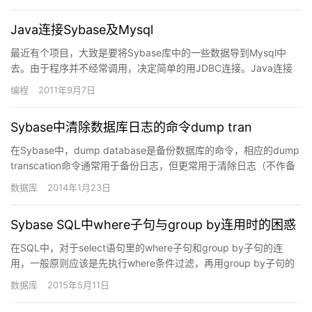
Java连接Sybase及Mysql
最近有个项目，大致是要将Sybase库中的一些数据导到Mysql中
去。由于程序并不经常调用，决定简单的用JDBC连接。Java连接
Sybase的用法N年前就用过。当时连的是jdbc…
编程
2011年9月7日
Sybase中清除数据库日志的命令dump tran
在Sybase中，dump database是备份数据库的命令，相应的dump
transcation命令通常用于备份日志，但更常用于清除日志（不作备
份）。以下的两条命令是dump…
数据库
2014年1月23日
Sybase SQL中where子句与group by连用时的困惑
在SQL中，对于select语句里的where子句和group by子句的连
用，一般原则应该是先执行where条件过滤，再用group by子句的
条件来分组。然而Sybase却有所…
数据库
2015年5月11日