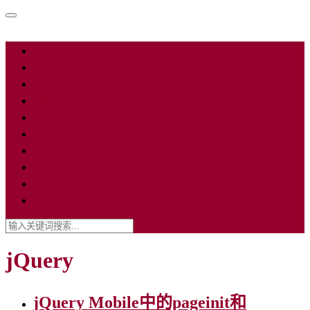
软件
编程
网络
因特网
数据库
开发工具
移动平台
操作系统
名词解释
随想
jQuery
jQuery Mobile中的pageinit和