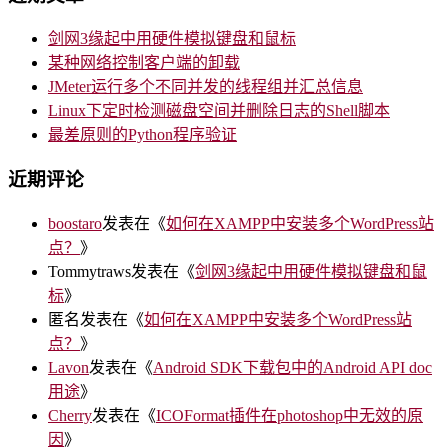
剑网3缘起中用硬件模拟键盘和鼠标
某种网络控制客户端的卸载
JMeter运行多个不同并发的线程组并汇总信息
Linux下定时检测磁盘空间并删除日志的Shell脚本
最差原则的Python程序验证
近期评论
boostaro
发表在《
如何在XAMPP中安装多个WordPress站
点？
》
Tommytraws
发表在《
剑网3缘起中用硬件模拟键盘和鼠
标
》
匿名
发表在《
如何在XAMPP中安装多个WordPress站
点？
》
Lavon
发表在《
Android SDK下载包中的Android API doc
用途
》
Cherry
发表在《
ICOFormat插件在photoshop中无效的原
因
》