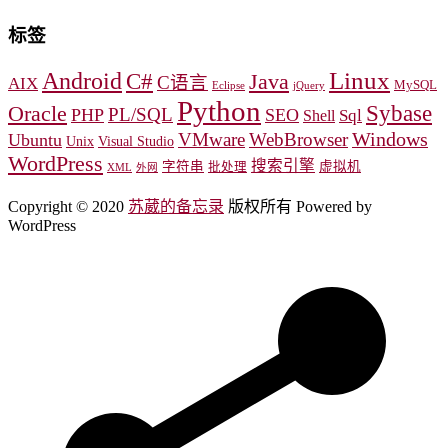
标签
Linux
Android
C#
Java
C语言
AIX
MySQL
Eclipse
jQuery
Python
Oracle
Sybase
PL/SQL
PHP
SEO
Sql
Shell
Windows
VMware
WebBrowser
Ubuntu
Unix
Visual Studio
WordPress
搜索引擎
字符串
虚拟机
批处理
XML
外网
Copyright © 2020
苏葳的备忘录
版权所有 Powered by
WordPress