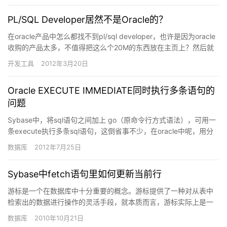
PL/SQL Developer居然不是Oracle的？
在oracle产品中怎么都找不到pl/sql developer，也许是因为oracle
收购的产品太多，不值得把这么个20M的东西放在主页上？然后就
看到了sql developer…
开发工具
2012年3月20日
Oracle EXECUTE IMMEDIATE同时执行多条语句的
问题
Sybase中，将sql语句之间加上 go（原命令行方式语法），可用一
条execute执行多条sql语句，这倒省事不少，在oracle中呢，用分
号分隔行不？实验结果是不行。查了一下…
数据库
2012年7月25日
Sybase中fetch语句里如何更新当前行
游标是一个在数据库中十分重要的概念。游标提供了一种对从表中
检索出的数据进行操作的灵活手段，就本质而言，游标实际上是一
种能从包括多条数据记录的结果集中每次提取一条记录的机制。游
数据库
2010年10月21日
标总是…