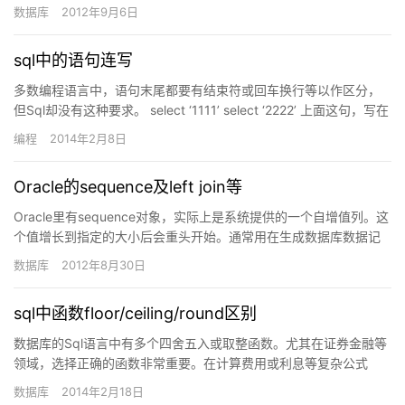
我们想在两个或以上的表获取其中从一个表中的行与另一…
数据库
2012年9月6日
sql中的语句连写
多数编程语言中，语句末尾都要有结束符或回车换行等以作区分，
但Sql却没有这种要求。 select ‘1111’ select ‘2222’ 上面这句，写在
同一行里，若直接执行，会显…
编程
2014年2月8日
Oracle的sequence及left join等
Oracle里有sequence对象，实际上是系统提供的一个自增值列。这
个值增长到指定的大小后会重头开始。通常用在生成数据库数据记
录的增长主键或序号的地方。Sequence是数据库…
数据库
2012年8月30日
sql中函数floor/ceiling/round区别
数据库的Sql语言中有多个四舍五入或取整函数。尤其在证券金融等
领域，选择正确的函数非常重要。在计算费用或利息等复杂公式
里，由于计算机数值精度的客观存在，先乘后除还是先除后乘，以
数据库
2014年2月18日
及四…