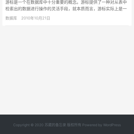
游标是一个在数据库中十分重要的概念。游标提供了一种对从表中
检索出的数据进行操作的灵活手段，就本质而言，游标实际上是一
种能从包括多条数据记录的结果集中每次提取一条记录的机制。游
数据库
2010年10月21日
标总是…
Copyright © 2020
苏葳的备忘录
版权所有 Powered by WordPress