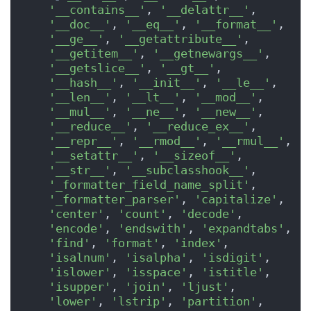
'__contains__'
, 
'__delattr__'
, 
'__doc__'
, 
'__eq__'
, 
'__format__'
, 
'__ge__'
, 
'__getattribute__'
, 
'__getitem__'
, 
'__getnewargs__'
, 
'__getslice__'
, 
'__gt__'
, 
'__hash__'
, 
'__init__'
, 
'__le__'
, 
'__len__'
, 
'__lt__'
, 
'__mod__'
, 
'__mul__'
, 
'__ne__'
, 
'__new__'
, 
'__reduce__'
, 
'__reduce_ex__'
, 
'__repr__'
, 
'__rmod__'
, 
'__rmul__'
, 
'__setattr__'
, 
'__sizeof__'
, 
'__str__'
, 
'__subclasshook__'
, 
'_formatter_field_name_split'
, 
'_formatter_parser'
, 
'capitalize'
, 
'center'
, 
'count'
, 
'decode'
, 
'encode'
, 
'endswith'
, 
'expandtabs'
, 
'find'
, 
'format'
, 
'index'
, 
'isalnum'
, 
'isalpha'
, 
'isdigit'
, 
'islower'
, 
'isspace'
, 
'istitle'
, 
'isupper'
, 
'join'
, 
'ljust'
, 
'lower'
, 
'lstrip'
, 
'partition'
, 