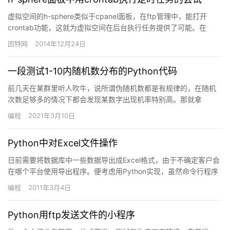
虚拟空间的h-sphere类似于cpanel面板，在ftp管理中，能打开
crontab功能，这就为虚拟空间在后台执行任务提供了可能。在
crontab编辑中定制一个任务，现在问题是，…
因特网
2014年12月24日
一段测试1-10内随机数分布的Python代码
前几天在某群里听人吹牛，说所谓伪随机数都是有规律的，在随机
次数足够多的情况下都会发现某数字出现机率特别高。那就拿
python写个小程序验证一下，产生100次1-10之间的随机数，然…
编程
2021年3月10日
Python中对Excel文件操作
日前需要将数据库中一些数据导出成Excel格式，由于不确定客户会
在哪个平台使用导出程序。便考虑用Python实现，虽然命令行程序
使不太方便，但可以用其它语言开发GUI界面来调用此程…
编程
2011年3月4日
Python用ftp发送文件的小程序