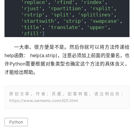
'replace'
, 
'rfind'
, 
'rindex'
, 
'rjust'
, 
'rpartition'
, 
'rsplit'
, 
'rstrip'
, 
'split'
, 
'splitlines'
, 
'startswith'
, 
'strip'
, 
'swapcase'
, 
'title'
, 
'translate'
, 
'upper'
, 
'zfill'
]
一大串，很方便是不是。然后你就可以将方法传递给
help函数： help(a.strip)，注意必须加上前面的变量名，也
许Python需要根据对象类型也确定这个方法的具体含义，
才能给出帮助。
原创文章，作者：苏葳，如需转载，请注明出处：
https://www.swmemo.com/425.html
Python