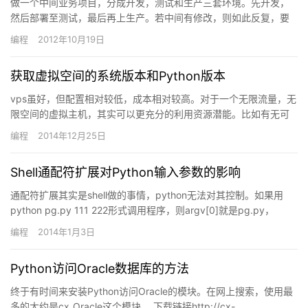
做一个中间业务项目，分成开发，测试和生产三套环境。先开发，
然后部署至测试，最后再上生产。若中间有修改，则如此反复，要
走整套流程。生产环境还应用了F5，F5后面有4台服务器做负载均
编程
2012年10月19日
衡…
获取虚拟空间的系统版本和Python版本
vps虽好，但配置相对较低，成本相对较高。对于一个无限流量，无
限空间的虚拟主机，其实可以更充分的利用资源潜能。比如有无可
能在上面放置运行一个抓取图片或网页的爬虫？或者做网页代理？
编程
2014年12月25日
许…
Shell通配符扩展对Python输入参数的影响
通配符扩展其实是shell做的事情，python无法对其控制。如果用
python pg.py 111 222形式调用程序，则argv[0]就是pg.py，
argv[1]是111。若…
编程
2014年1月3日
Python访问Oracle数据库的方法
终于有时间来安装Python访问Oracle的模块。在网上搜索，使用最
多的大约是cx_Oracle这个模块。 下载链接http://cx-