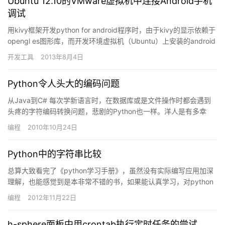
Ubuntu 12.10的VMware虚拟机中连接Android手机
调试
用kivy框架开发python for android程序时，由于kivy的显示依赖于
opengl es图形库，而开发环境虚拟机（Ubuntu）上安装的android
虚拟机设定使用…
开发工具
2013年8月4日
Python令人头大的编码问题
从Java到C# 每次学新语言时，在数据库或是文件操作时都会遇到
头疼的字符编码转换问题，悲剧的Python也一样。洋人是有多幸
福，英文的代码语句，英文的文档，不用知道什么是输入法，…
编程
2010年10月24日
Python中的字符串比较
总算大致看完了《python学习手册》，虽然没有实际编写应用加深
理解，也能感觉到是本非常不错的书，如果能认真学习，对python
语言，甚至一些更通用的编程思想能有很大的提高。对于字…
编程
2012年11月22日
h-sphere面板中用crontab执行定时任务的尝试