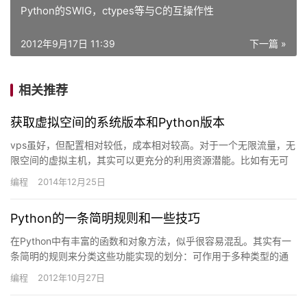
Python的SWIG，ctypes等与C的互操作性
2012年9月17日 11:39
下一篇 »
相关推荐
获取虚拟空间的系统版本和Python版本
vps虽好，但配置相对较低，成本相对较高。对于一个无限流量，无
限空间的虚拟主机，其实可以更充分的利用资源潜能。比如有无可
能在上面放置运行一个抓取图片或网页的爬虫？或者做网页代理？
编程
2014年12月25日
许…
Python的一条简明规则和一些技巧
在Python中有丰富的函数和对象方法，似乎很容易混乱。其实有一
条简明的规则来分类这些功能实现的划分：可作用于多种类型的通
用操作都是以内置函数或表达式形式提供的，而类型相关的操作通…
编程
2012年10月27日