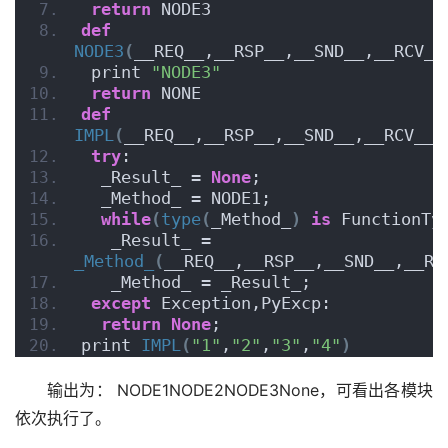
return
 NODE3
def
NODE3
(
__REQ__,__RSP__,__SND__,__RCV__
 print 
"NODE3"
return
 NONE
def
IMPL
(
__REQ__,__RSP__,__SND__,__RCV__
)
try
:
  _Result_ = 
None
;
  _Method_ = NODE1;
while
(
type
(
_Method_
)
is
 FunctionTy
   _Result_ = 
_Method_
(
__REQ__,__RSP__,__SND__,__RC
   _Method_ = _Result_;
except
 Exception,PyExcp:
return
None
;
print 
IMPL
(
"1"
,
"2"
,
"3"
,
"4"
)
输出为： NODE1NODE2NODE3None，可看出各模块
依次执行了。