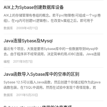
AIX上为Sybase创建数据库设备
AIX上的存储管理有卷组的概念。若干pv(物理卷)可组成一个vg(卷
组)，在vg内可创建lv(逻辑卷)，在改变lv属组之后，即可用于
Syabse上。smit vg用于管理vg,sm…
数据库
2009年4月11日
Java连接Sybase及Mysql
最近有个项目，大致是要将Sybase库中的一些数据导到Mysql中
去。由于程序并不经常调用，决定简单的用JDBC连接。Java连接
Sybase的用法N年前就用过。当时连的是jdbc…
编程
2011年9月7日
Java函数导入Sybase库中的空串的区别
Sybase 12.5可以插入Java函数，然后创建个存储过程作为此java
函数包装，在TSQL中调用。然而在试验中发现个奇怪现象，若
Sybase中的java函数有return &…
数据库
2011年5月20日