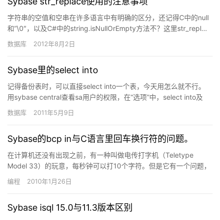
Sybase str_replace使用的注意事项
字符串的空值和空串在许多语言中有明确的区分，还记得C中的null
和”\0″，以及C#中的string.isNullOrEmpty方法不？这里str_repl…
数据库
2012年8月2日
Sybase里的select into
记得备份表时，可以直接select into一个表，今天用怎么就不行。
用sybase central查看sa用户的权限，在“选项”中，select into及
bcp等选项已经打开…
数据库
2011年5月9日
Sybase的bcp in与C语言里回车换行符的问题。
在计算机还没有出现之前，有一种叫做电传打字机（Teletype
Model 33）的玩意，每秒钟可以打10个字符。但是它有一个问题，
就是打完一行换行的时候，要用去0.2秒，正好可以…
编程
2010年1月26日
Sybase isql 15.0与11.3版本区别