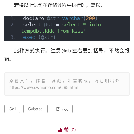
若将以上语句在存储过程中执行时，需以：
declare 
@str
varchar
(
200
)
select 
@str
=
"select * into 
tempdb..kkk from kzzz"
exec
(
@str
)
此种方式执行。注意@str左右要加括号，不然会报
错。
原创文章，作者：苏葳，如需转载，请注明出处：
https://www.swmemo.com/295.html
Sql
Sybase
临时表
赞
(0)