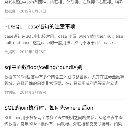
ANSI标准中Join有四种，内联接，外联接，左联接与右联接。特殊
的情况下，一个表甚至可以连接到自己。四种联接类型…
数据库
2012年8月31日
PL/SQL中case语句的注意事项
case语句在SQL中比较常用。case 变量 when 值1 then null; else
null; end case; 这是case的一般用法，然而不限于此： case …
数据库
2012年2月28日
sql中函数floor/ceiling/round区别
数据库的Sql语言中有多个四舍五入或取整函数。尤其在证券金融等
领域，选择正确的函数非常重要。在计算费用或利息等复杂公式
里，由于计算机数值精度的客观存在，先乘后除还是先除后乘，以
数据库
2014年2月18日
及四…
SQL的join执行时，如何先where 后on
SQL join 用于根据两个或多个表中的列之间的关系，从这些表中查
询数据。常用的Join操作有：内联接、外联接和交叉联接等。如果