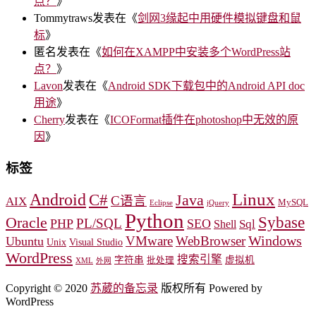
点？
》
Tommytraws
发表在《
剑网3缘起中用硬件模拟键盘和鼠
标
》
匿名
发表在《
如何在XAMPP中安装多个WordPress站
点？
》
Lavon
发表在《
Android SDK下载包中的Android API doc
用途
》
Cherry
发表在《
ICOFormat插件在photoshop中无效的原
因
》
标签
Linux
Android
C#
Java
C语言
AIX
MySQL
Eclipse
jQuery
Python
Oracle
Sybase
PL/SQL
PHP
SEO
Sql
Shell
Windows
VMware
WebBrowser
Ubuntu
Unix
Visual Studio
WordPress
搜索引擎
字符串
虚拟机
批处理
XML
外网
Copyright © 2020
苏葳的备忘录
版权所有 Powered by
WordPress