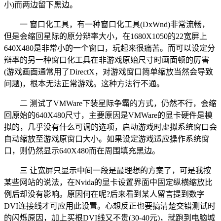
小)而两边留下黑边。
一 窗口化工具，有一种窗口化工具(DxWnd)非常流畅，
但是会缩回星际的原分辩率大小，在1680X1050的22宽屏上
640X480是非常小的一个窗口，玩起来很痛苦。而可以设定分
辩率的另一种窗口化工具在非游戏原始尺寸时画面顿的厉害
(游戏画面通常用了DirectX，对游戏窗口简单缩放当然会导致
问题)，根本无法正常游戏。这种方法行不通。
二 测试了VMWare下装星际争霸的方式，仍然不行，会缩
回原始的640X480尺寸，主要原因是VMWare的显卡硬件是模
拟的，几乎没有什么可调的选项，启动游戏时虚拟系统窗口会
自动缩放至游戏原窗口大小。如果设定游戏适应操作系统窗
口，则仍然显示640X480而在周围填充黑边。
三 让宽屏只显示中间一段是最理想的方案了，可是我按
某些网站的说法，在Nvida的显卡设置界面中固定纵横缩放比
例后却没有影响。原因何在呢?后来看到某人留言提到数字
DVI连接线才可应用此设置。心想反正也要搞清楚交错测试时
的闪烁原因，加上买根DVI线又不贵(30-40元)，就跑到电脑城