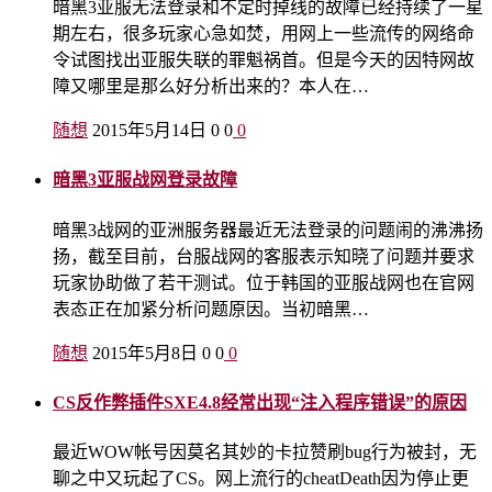
暗黑3亚服无法登录和不定时掉线的故障已经持续了一星
期左右，很多玩家心急如焚，用网上一些流传的网络命
令试图找出亚服失联的罪魁祸首。但是今天的因特网故
障又哪里是那么好分析出来的？本人在…
随想
2015年5月14日
0
0
0
暗黑3亚服战网登录故障
暗黑3战网的亚洲服务器最近无法登录的问题闹的沸沸扬
扬，截至目前，台服战网的客服表示知晓了问题并要求
玩家协助做了若干测试。位于韩国的亚服战网也在官网
表态正在加紧分析问题原因。当初暗黑…
随想
2015年5月8日
0
0
0
CS反作弊插件SXE4.8经常出现“注入程序错误”的原因
最近WOW帐号因莫名其妙的卡拉赞刷bug行为被封，无
聊之中又玩起了CS。网上流行的cheatDeath因为停止更