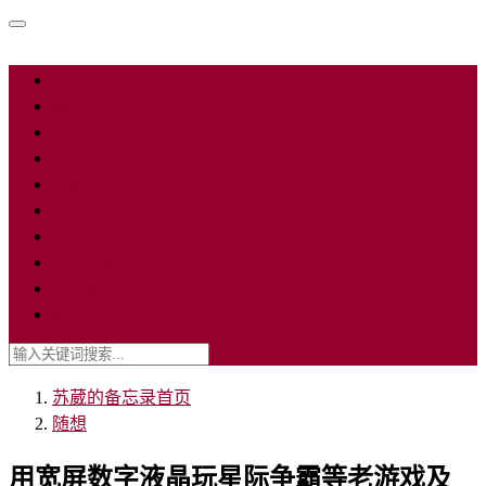
软件
编程
网络
因特网
数据库
开发工具
移动平台
操作系统
名词解释
随想
苏葳的备忘录
首页
随想
用宽屏数字液晶玩星际争霸等老游戏及