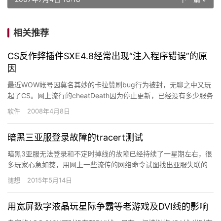
相关推荐
CS反作弊插件SXE4.8经常出现“注入程序错误”的原
因
最近WOW帐号因莫名其妙的卡拉赞刷bug行为被封，无聊之中又玩
起了CS。网上流行的cheatDeath因为停止更新，已经没有多少服务
器用了。现在sXe大行其道。可是很多人反映启动s…
软件
2008年4月8日
暗黑三亚服登录故障的tracert测试
暗黑3亚服无法登录和不定时掉线的故障已经持续了一星期左右，很
多玩家心急如焚，用网上一些流传的网络命令试图找出亚服失联的
罪魁祸首。但是今天的因特网故障又哪里是那么好分析出来的？本
随想
2015年5月14日
人在…
用宽屏数字液晶玩星际争霸等老游戏及DVI线的影响