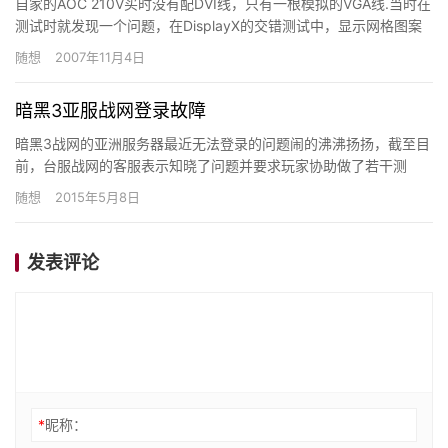
自家的AOC 210V买时没有配DVI线，只有一根模拟的VGA线.当时在
测试时就发现一个问题，在DisplayX的交错测试中，显示网格图案
时会发生严重的闪烁，非常类似于CRT附近有…
随想
2007年11月4日
暗黑3亚服战网登录故障
暗黑3战网的亚洲服务器最近无法登录的问题闹的沸沸扬扬，截至目
前，台服战网的客服表示知晓了问题并要求玩家协助做了若干测
试。位于韩国的亚服战网也在官网表态正在加紧分析问题原因。当
随想
2015年5月8日
初暗黑…
发表评论
*
昵称：