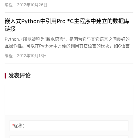
的书。Python语言跟许多脚本语言一样，变量不需事先声…
编程
2012年10月26日
嵌入式Python中引用Pro *C主程序中建立的数据库
链接
Python之所以被称为“胶水语言”，是因为它与其它语言之间良好的
互操作性。可以在Python中方便的调用其它语言的模块，如C语言
的Dll或SO等，而Python语言也可以以嵌入方…
编程
2012年10月18日
发表评论
*
昵称：