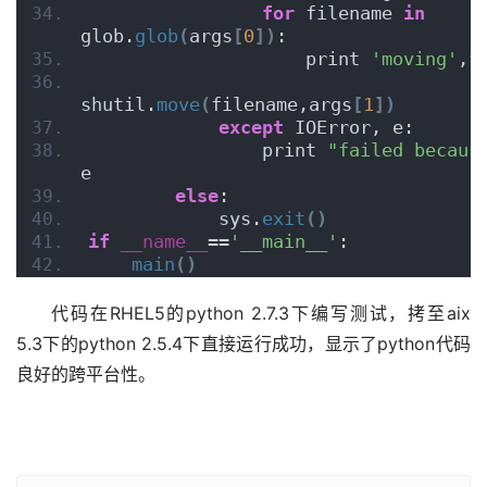
for
 filename 
in
glob.
glob
(
args
[
0
])
:
                    print 
'moving'
,f
shutil.
move
(
filename,args
[
1
])
except
 IOError, e:
                print 
"failed becaus
e
else
:
            sys.
exit
()
if
__name__
==
'__main__'
:
main
()
代码在RHEL5的python 2.7.3下编写测试，拷至aix 
5.3下的python 2.5.4下直接运行成功，显示了python代码
良好的跨平台性。