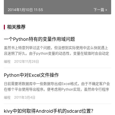
2014年1月10日 11:55
下一篇 »
相关推荐
一个Python特有的变量作用域问题
虽然书上特意列举过这个问题，但没想到实际使用中这么快就遇上
且迷惘了好久。由于python变量的动态性，变量在赋值时会自动定
义。与其它语言一样，全局变量在函数中可直接使用，不需特意声…
编程
2012年11月26日
Python中对Excel文件操作
日前需要将数据库中一些数据导出成Excel格式，由于不确定客户会
在哪个平台使用导出程序。便考虑用Python实现，虽然命令行程序
使不太方便，但可以用其它语言开发GUI界面来调用此程…
编程
2011年3月4日
kivy中如何取得Android手机的sdcard位置？