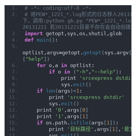
# -*- coding:utf-8 -*-
# 将PEW*_1221_*.log形式的日志移入20131
下，调用:python gb.py "PEW*_1221_*.log"
20131221 若20131221目录不存在会自动创建。
import
 getopt,sys,os,shutil,glob
def
main
()
:
optlist,args=getopt.
getopt
(
sys.argv
[
1
[
"help"
])
for
 o,a 
in
 optlist:
if
 o 
in
(
"-h"
,
"--help"
)
:
            print 
'srcexpress dstdir
            sys.
exit
()
if
len
(
args
)<
1
:
        print 
'srcexpress dstdir'
        sys.
exit
()
    print 
'0'
,args
[
0
]
    print 
'1'
,args
[
1
]
if
 os.path.
isfile
(
args
[
1
])
:
        print 
'目标路径'
,args
[
1
]
,
'是文
        sys.
exit
()