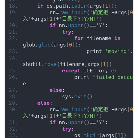
if
 os.path.
isdir
(
args
[
1
])
:
        nn=
raw_input
(
'确定把'
+args
[
0
]
入'
+args
[
1
]
+
'目录下?[Y/N]'
)
if
 nn.
upper
()
==
'Y'
:
try
:
for
 filename 
in
glob.
glob
(
args
[
0
])
:
                    print 
'moving'
,f
shutil.
move
(
filename,args
[
1
])
except
 IOError, e:
                print 
"failed becaus
e
else
:
            sys.
exit
()
else
:
        nn=
raw_input
(
'确定把'
+args
[
0
]
入'
+args
[
1
]
+
'目录下?[Y/N]'
)
if
 nn.
upper
()
==
'Y'
:
try
:
                os.
mkdir
(
args
[
1
])