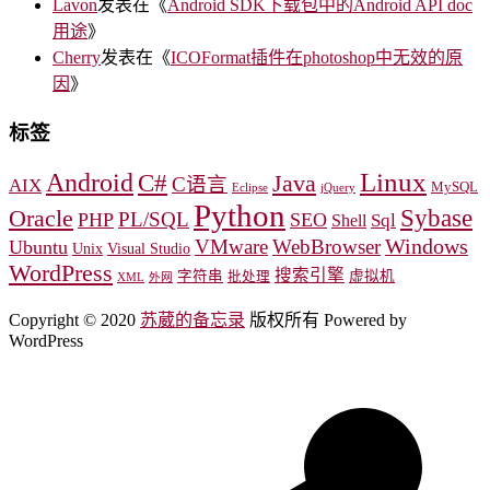
Lavon
发表在《
Android SDK下载包中的Android API doc
用途
》
Cherry
发表在《
ICOFormat插件在photoshop中无效的原
因
》
标签
Linux
Android
C#
Java
C语言
AIX
MySQL
Eclipse
jQuery
Python
Oracle
Sybase
PL/SQL
PHP
SEO
Sql
Shell
Windows
VMware
WebBrowser
Ubuntu
Unix
Visual Studio
WordPress
搜索引擎
字符串
虚拟机
批处理
XML
外网
Copyright © 2020
苏葳的备忘录
版权所有 Powered by
WordPress