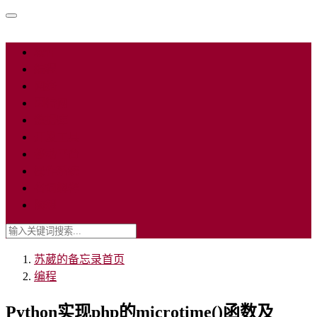
软件
编程
网络
因特网
数据库
开发工具
移动平台
操作系统
名词解释
随想
苏葳的备忘录
首页
编程
Python实现php的microtime()函数及