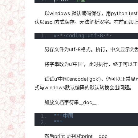
以windows 默认编码保存，用python t
认以ascii方式保存。无法解析汉字。在前面加
#-*-coding:utf-8-*-
另存文件为utf-8格式，执行，中文显示为
将字串改为u’中国’，此时执行，终于可以
试试u’中国’.encode(‘gbk’)，仍可以正
式与windows默认编码的默认转换会出问题。
加放文档字符串__doc__
"""中国
"""
然后print u’中国’;print __doc__