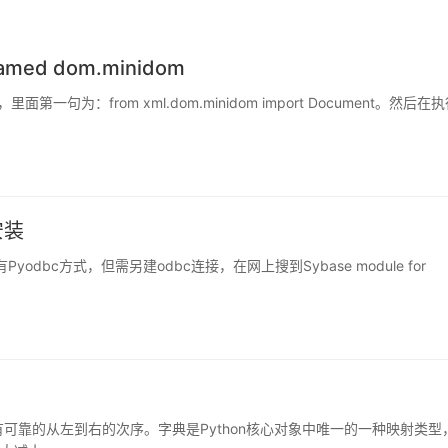
named dom.minidom
一句为：from xml.dom.minidom import Document。然后在
安装
yodbc方式，但需另建odbc连接，在网上搜到Sybase module for
有可靠的从左到右的次序。字典是Python核心对象中唯一的一种映射类型