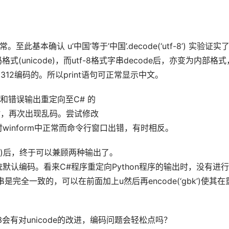
文正常。至此基本确认 u’中国’等于’中国’.decode(‘utf-8’) 实验证实
式(unicode)，而utf-8格式字串decode后，亦变为内部格式
312编码的。所以print语句可正常显示中文。
和错误输出重定向至C# 的
dInput中时，再次出现乱码。尝试修改
ding，则有时winform中正常而命令行窗口出错，有时相反。
gbk’)后，终于可以兼顾两种输出了。
oding则用系统默认编码。看来C#程序重定向Python程序的输出时，没有进
是完全一致的，可以在前面加上u然后再encode(‘gbk’)使其在
。
3会有对unicode的改进，编码问题会轻松点吗？