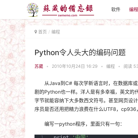
软件
编
首页
编程
Python令人头大的编码问题
苏葳
•
2010年10月24日 16:29
•
编程
•
阅读 5
从Java到C# 每次学新语言时，在数据
剧的Python也一样。洋人是有多幸福，英文
字节就能容纳下大多数西文符号。甚至网页设计
序员是否还用把精力浪费在什么UTF8，cp936
编写一python程序，里面只有一句：
print 
'中国'