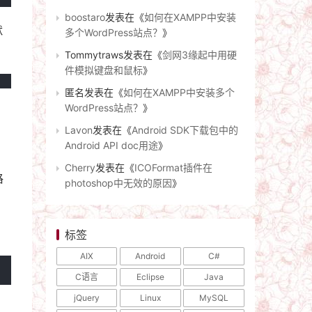
boostaro
发表在《
如何在XAMPP中安装
默
多个WordPress站点？
》
Tommytraws
发表在《
剑网3缘起中用硬
件模拟键盘和鼠标
》
匿名
发表在《
如何在XAMPP中安装多个
WordPress站点？
》
Lavon
发表在《
Android SDK下载包中的
Android API doc用途
》
Cherry
发表在《
ICOFormat插件在
格
photoshop中无效的原因
》
标签
AIX
Android
C#
C语言
Eclipse
Java
jQuery
Linux
MySQL