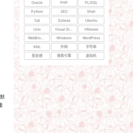
Oracle
PHP
PL/SQL
Python
SEO
Shell
Sql
Sybase
Ubuntu
了
Unix
Visual Studio
VMware
，
WebBrowser
Windows
WordPress
XML
外网
字符串
批处理
搜索引擎
虚拟机
行默
重