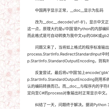
中国两字显示正常，__doc__显示为乱码
改为__doc__.decode(‘utf-8′)，显示中
这一点，原理大约是u’中国’是Python的内部编码格
而此格式是可自动转换为我中文xp的GBK或gb2
问题又来了，当将如上格式的程序标准输出
process.StartInfo.RedirectStandar
p.StartInfo.StandardOutputEnco
反复尝试，最后将u’中国’加上encode(‘
p.StartInfo.StandardOutputEnc
认的编码转换而已。而__doc__与程序内的字符串
定向至C#的process对象输出时正常显示中文
纠结了一天，问题终于解决。据说Python 