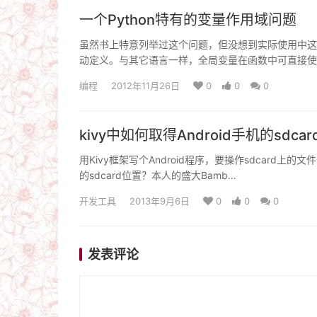
一个Python特有的变量作用域问题
虽然书上特意列举过这个问题，但没想到实际使用中这么
动定义。与其它语言一样，全局变量在函数中可直接使
编程
2012年11月26日
0
0
0
kivy中如何取得Android手机的sdca
用Kivy框架写个Android程序，要操作sdcard上的
的sdcard位置？本人的盛大Bamb…
开发工具
2013年9月6日
0
0
0
发表评论