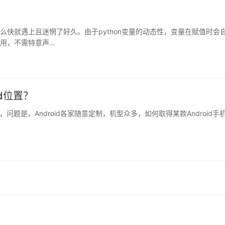
快就遇上且迷惘了好久。由于python变量的动态性，变量在赋值时会
用，不需特意声…
rd位置？
文件，问题是，Android各家随意定制，机型众多，如何取得某款Android手