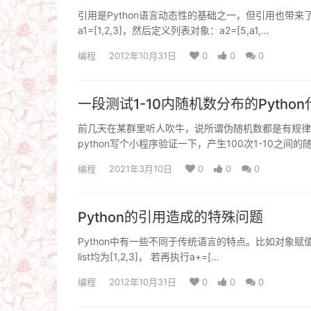
引用是Python语言动态性的基础之一，但引用也带来
a1=[1,2,3]，然后定义列表对象：a2=[5,a1,…
编程
2012年10月31日
0
0
0
一段测试1-10内随机数分布的Python
前几天在某群里听人吹牛，说所谓伪随机数都是有规律
python写个小程序验证一下，产生100次1-10之间
编程
2021年3月10日
0
0
0
Python的引用造成的特殊问题
Python中有一些不同于传统语言的特点。比如对象赋值，
list均为[1,2,3]， 若再执行a+=[…
编程
2012年10月31日
0
0
0