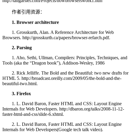
http://taligarsiel.com/Projects/howbrowserswork1.htm
作者引用资源：
1. Browser architecture
1. Grosskurth, Alan. A Reference Architecture for Web
Browsers. http://grosskurth.ca/papers/browser-refarch.pdf.
2. Parsing
1. Aho, Sethi, Ullman, Compilers: Principles, Techniques, and
Tools (aka the “Dragon book”), Addison-Wesley, 1986
2. Rick Jelliffe. The Bold and the Beautiful: two new drafts for
HTML 5. http://broadcast.oreilly.com/2009/05/the-bold-and-the-
beautiful-two.html.
3. Firefox
1. L. David Baron, Faster HTML and CSS: Layout Engine
Internals for Web Developers. http://dbaron.org/talks/2008-11-12-
faster-html-and-css/slide-6.xhtml.
2. L. David Baron, Faster HTML and CSS: Layout Engine
Internals for Web Developers(Google tech talk video).