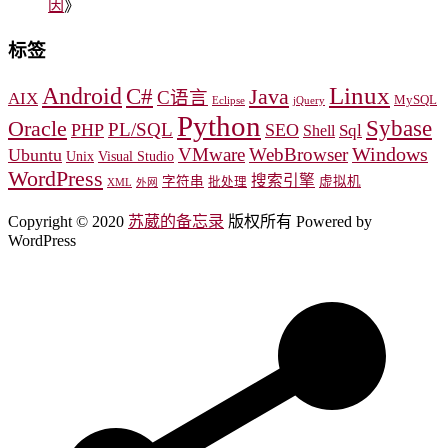
因
》
标签
Linux
Android
C#
Java
C语言
AIX
MySQL
Eclipse
jQuery
Python
Oracle
Sybase
PL/SQL
PHP
SEO
Sql
Shell
Windows
VMware
WebBrowser
Ubuntu
Unix
Visual Studio
WordPress
搜索引擎
字符串
虚拟机
批处理
XML
外网
Copyright © 2020
苏葳的备忘录
版权所有 Powered by
WordPress