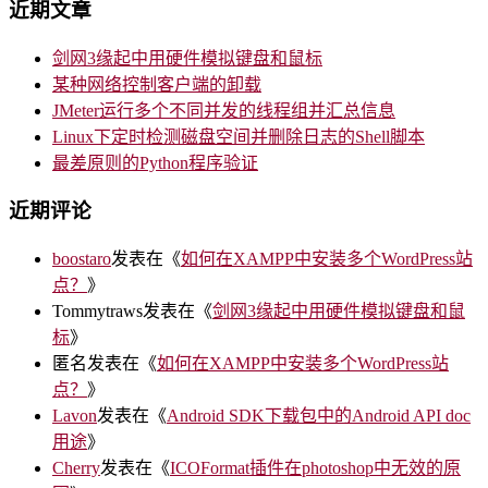
近期文章
剑网3缘起中用硬件模拟键盘和鼠标
某种网络控制客户端的卸载
JMeter运行多个不同并发的线程组并汇总信息
Linux下定时检测磁盘空间并删除日志的Shell脚本
最差原则的Python程序验证
近期评论
boostaro
发表在《
如何在XAMPP中安装多个WordPress站
点？
》
Tommytraws
发表在《
剑网3缘起中用硬件模拟键盘和鼠
标
》
匿名
发表在《
如何在XAMPP中安装多个WordPress站
点？
》
Lavon
发表在《
Android SDK下载包中的Android API doc
用途
》
Cherry
发表在《
ICOFormat插件在photoshop中无效的原