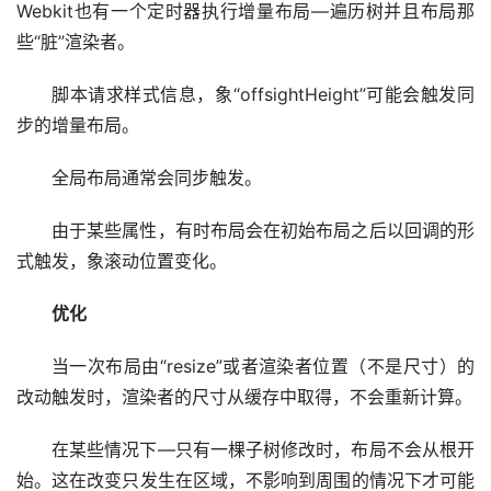
Webkit也有一个定时器执行增量布局—遍历树并且布局那
些“脏”渲染者。
脚本请求样式信息，象“offsightHeight”可能会触发同
步的增量布局。
全局布局通常会同步触发。
由于某些属性，有时布局会在初始布局之后以回调的形
式触发，象滚动位置变化。
优化
当一次布局由“resize”或者渲染者位置（不是尺寸）的
改动触发时，渲染者的尺寸从缓存中取得，不会重新计算。
在某些情况下—只有一棵子树修改时，布局不会从根开
始。这在改变只发生在区域，不影响到周围的情况下才可能