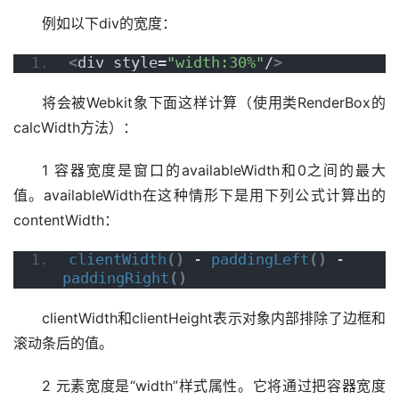
例如以下div的宽度：
<
div style=
"width:30%"
/
>
将会被Webkit象下面这样计算（使用类RenderBox的
calcWidth方法）：
1 容器宽度是窗口的availableWidth和0之间的最大
值。availableWidth在这种情形下是用下列公式计算出的
contentWidth：
clientWidth
()
 - 
paddingLeft
()
 - 
paddingRight
()
clientWidth和clientHeight表示对象内部排除了边框和
滚动条后的值。
2 元素宽度是“width”样式属性。它将通过把容器宽度