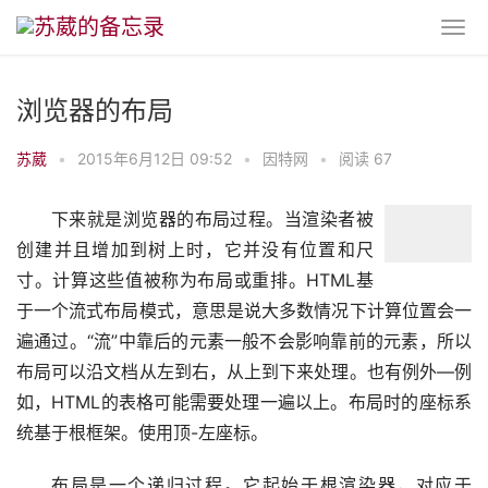
浏览器的布局
苏葳
•
2015年6月12日 09:52
•
因特网
•
阅读 67
下来就是浏览器的布局过程。当渲染者被
创建并且增加到树上时，它并没有位置和尺
寸。计算这些值被称为布局或重排。HTML基
于一个流式布局模式，意思是说大多数情况下计算位置会一
遍通过。“流”中靠后的元素一般不会影响靠前的元素，所以
布局可以沿文档从左到右，从上到下来处理。也有例外—例
如，HTML的表格可能需要处理一遍以上。布局时的座标系
统基于根框架。使用顶-左座标。
布局是一个递归过程。它起始于根渲染器，对应于