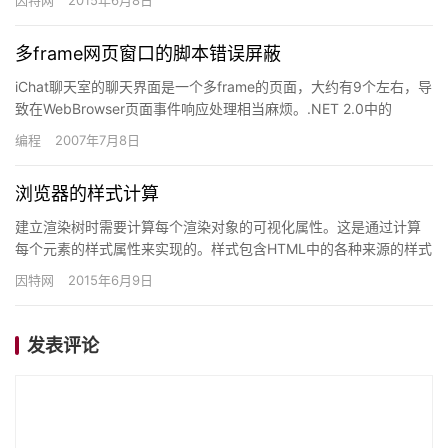
因特网
2015年6月8日
多frame网页窗口的脚本错误屏蔽
iChat聊天室的聊天界面是一个多frame的页面，大约有9个左右，导
致在WebBrowser页面事件响应处理相当麻烦。.NET 2.0中的
WebBrowser控件的Documen…
编程
2007年7月8日
浏览器的样式计算
建立渲染树时需要计算每个渲染对象的可视化属性。这是通过计算
每个元素的样式属性来实现的。样式包含HTML中的各种来源的样式
单，内联样式和可视化属性。后者被转换来匹配CSS样式属性。最…
因特网
2015年6月9日
发表评论