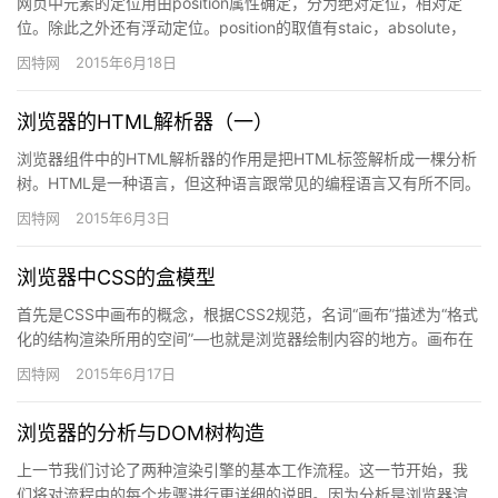
网页中元素的定位用由position属性确定，分为绝对定位，相对定
位。除此之外还有浮动定位。position的取值有staic，absolute，
fixed，relative等几种…
因特网
2015年6月18日
浏览器的HTML解析器（一）
浏览器组件中的HTML解析器的作用是把HTML标签解析成一棵分析
树。HTML是一种语言，但这种语言跟常见的编程语言又有所不同。
这种语言专注于因特网内容的展现。HTML语言的词汇和语…
因特网
2015年6月3日
浏览器中CSS的盒模型
首先是CSS中画布的概念，根据CSS2规范，名词“画布”描述为“格式
化的结构渲染所用的空间”—也就是浏览器绘制内容的地方。画布在
空间的每个维度上都是无限的，但浏览器会基…
因特网
2015年6月17日
浏览器的分析与DOM树构造
上一节我们讨论了两种渲染引擎的基本工作流程。这一节开始，我
们将对流程中的每个步骤进行更详细的说明。因为分析是浏览器渲