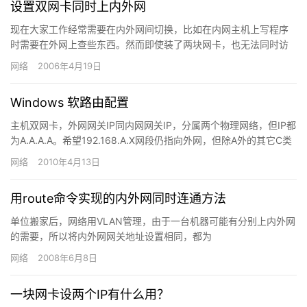
设置双网卡同时上内外网
现在大家工作经常需要在内外网间切换，比如在内网主机上写程序
时需要在外网上查些东西。然而即使装了两块网卡，也无法同时访
问两个网络，需要禁用，启用某块网卡或者是切换网关。下面的方
网络
2006年4月19日
法可以…
Windows 软路由配置
主机双网卡，外网网关IP同内网网关IP，分属两个物理网络，但IP都
为A.A.A.A。希望192.168.A.X网段仍指向外网，但除A外的其它C类
子网要指向内网。我们可以用route…
网络
2010年4月13日
用route命令实现的内外网同时连通方法
单位搬家后，网络用VLAN管理，由于一台机器可能有分别上内外网
的需要，所以将内外网网关地址设置相同，都为
192.168.XXX.254，这样，如果需要从内网切换至外网，只需换上
网络
2008年6月8日
另一…
一块网卡设两个IP有什么用？