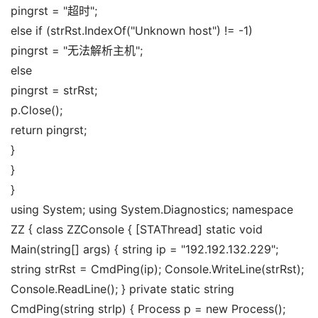
pingrst =
"超时"
;
else
if
(
strRst.
IndexOf
(
"Unknown host"
)
!= -1
)
pingrst =
"无法解析主机"
;
else
pingrst = strRst;
p.
Close
()
;
return
pingrst;
}
}
}
using System; using System.Diagnostics; namespace
ZZ { class ZZConsole { [STAThread] static void
Main(string[] args) { string ip = "192.192.132.229";
string strRst = CmdPing(ip); Console.WriteLine(strRst);
Console.ReadLine(); } private static string
CmdPing(string strIp) { Process p = new Process();