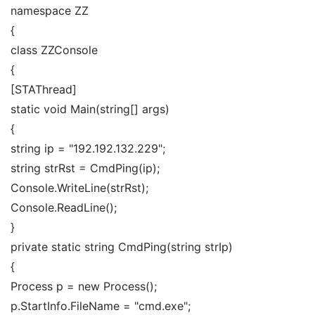
namespace
ZZ
{
class
ZZConsole
{
[
STAThread
]
static
void
Main
(
string
[]
args
)
{
string ip =
"192.192.132.229"
;
string strRst =
CmdPing
(
ip
)
;
Console.
WriteLine
(
strRst
)
;
Console.
ReadLine
()
;
}
private
static
string
CmdPing
(
string strIp
)
{
Process p =
new
Process
()
;
p.
StartInfo
.
FileName
=
"cmd.exe"
;