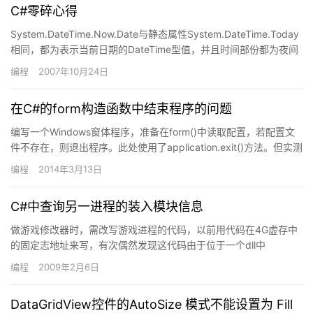
C#零碎心得
System.DateTime.Now.Date与静态属性System.DateTime.Today
相同，都为表示当前日期的DateTime型值，并且时间部份都为夜间
12:00:0…
编程
2007年10月24日
在C#的form构造函数中结束程序的问题
编写一个Windows窗体程序，准备在form()中读取配置，若配置文
件不存在，则退出程序。此处使用了application.exit()方法。但实测
不能够正确结束，窗体还是会加载…
编程
2014年3月13日
C#中查询另一进程的装入模块信息
做游戏修改器时，需改写游戏进程的代码，以前用代码在4G虚存中
的固定志地址来写，有次偶然发现这代码由于位于一个dll中
（s2logic.dll)中，而dll在游戏中的装入地址并非每次…
编程
2009年2月6日
DataGridView控件的AutoSize 模式不能设置为 Fill