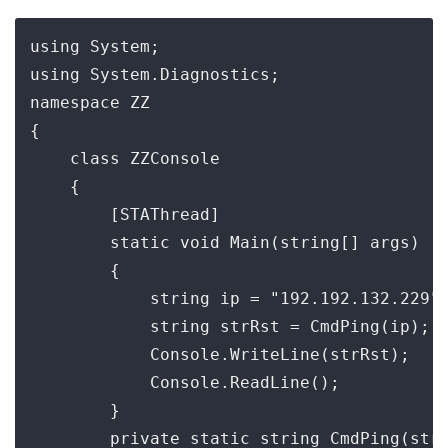
using System;

using System.Diagnostics;

namespace ZZ

{

    class ZZConsole

    {

        [STAThread]

        static void Main(string[] args)

        {

            string ip = "192.192.132.229";
            string strRst = CmdPing(ip);

            Console.WriteLine(strRst);

            Console.ReadLine();

        }

        private static string CmdPing(stri