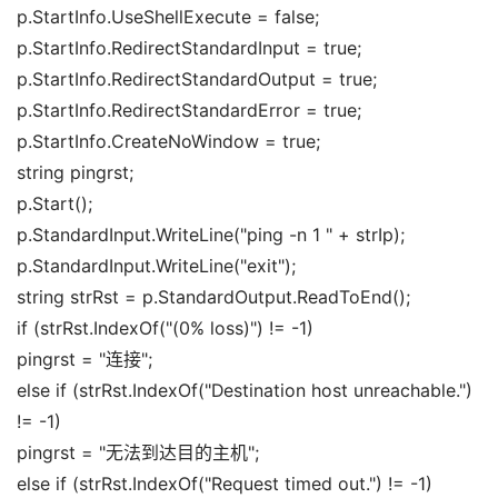
p.
StartInfo
.
UseShellExecute
=
false
;
p.
StartInfo
.
RedirectStandardInput
=
true
;
p.
StartInfo
.
RedirectStandardOutput
=
true
;
p.
StartInfo
.
RedirectStandardError
=
true
;
p.
StartInfo
.
CreateNoWindow
=
true
;
string pingrst;
p.
Start
()
;
p.
StandardInput
.
WriteLine
(
"ping -n 1 "
+ strIp
)
;
p.
StandardInput
.
WriteLine
(
"exit"
)
;
string strRst = p.
StandardOutput
.
ReadToEnd
()
;
if
(
strRst.
IndexOf
(
"(0% loss)"
)
!= -1
)
pingrst =
"连接"
;
else
if
(
strRst.
IndexOf
(
"Destination host unreachable."
)
!= -1
)
pingrst =
"无法到达目的主机"
;
else
if
(
strRst.
IndexOf
(
"Request timed out."
)
!= -1
)