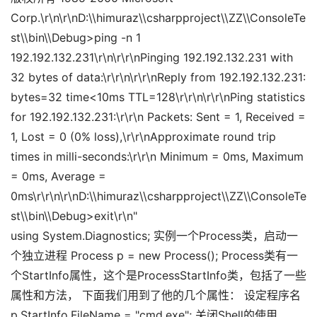
Corp.\r\n\r\nD:\\himuraz\\csharpproject\\ZZ\\ConsoleTe
st\\bin\\Debug>ping -n 1
192.192.132.231\r\n\r\r\nPinging 192.192.132.231 with
32 bytes of data:\r\r\n\r\r\nReply from 192.192.132.231:
bytes=32 time<10ms TTL=128\r\r\n\r\r\nPing statistics
for 192.192.132.231:\r\r\n Packets: Sent = 1, Received =
1, Lost = 0 (0% loss),\r\r\nApproximate round trip
times in milli-seconds:\r\r\n Minimum = 0ms, Maximum
= 0ms, Average =
0ms\r\r\n\r\nD:\\himuraz\\csharpproject\\ZZ\\ConsoleTe
st\\bin\\Debug>exit\r\n"
using System.Diagnostics; 实例一个Process类，启动一
个独立进程 Process p = new Process(); Process类有一
个StartInfo属性，这个是ProcessStartInfo类，包括了一些
属性和方法， 下面我们用到了他的几个属性： 设定程序名
p.StartInfo.FileName = "cmd.exe"; 关闭Shell的使用