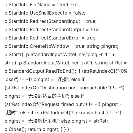
p.StartInfo.FileName = "cmd.exe";
p.StartInfo.UseShellExecute = false;
p.StartInfo.RedirectStandardInput = true;
p.StartInfo.RedirectStandardOutput = true;
p.StartInfo.RedirectStandardError = true;
p.StartInfo.CreateNoWindow = true; string pingrst;
p.Start(); p.StandardInput.WriteLine("ping -n 1 " +
strIp); p.StandardInput.WriteLine("exit"); string strRst =
p.StandardOutput.ReadToEnd(); if (strRst.IndexOf("(0%
loss)") != -1) pingrst = "连接"; else if
(strRst.IndexOf("Destination host unreachable.") != -1)
pingrst = "无法到达目的主机"; else if
(strRst.IndexOf("Request timed out.") != -1) pingrst =
"超时"; else if (strRst.IndexOf("Unknown host") != -1)
pingrst = "无法解析主机"; else pingrst = strRst;
p.Close(); return pingrst; } } }