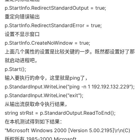
p.
StartInfo
.
RedirectStandardOutput
=
true
;
重定向错误输出
p.
StartInfo
.
RedirectStandardError
=
true
;
设置不显示窗口
p.
StartInfo
.
CreateNoWindow
=
true
;
上面几个属性的设置是比较关键的一步。既然都设置好了那
就启动进程吧，
p.
Start
()
;
输入要执行的命令，这里就是ping了，
p.
StandardInput
.
WriteLine
(
"ping -n 1 192.192.132.229"
)
;
p.
StandardInput
.
WriteLine
(
"exit"
)
;
从输出流获取命令执行结果，
string strRst = p.
StandardOutput
.
ReadToEnd
()
;
在本机测试得到如下结果：
"Microsoft Windows 2000 [Version 5.00.2195]\r\n(C)
版权所有 1985-2000 Microsoft