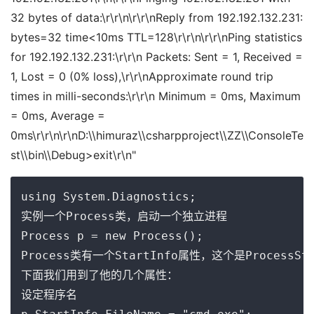
32 bytes of data:\r\r\n\r\r\nReply from 192.192.132.231:
bytes=32 time<10ms TTL=128\r\r\n\r\r\nPing statistics
for 192.192.132.231:\r\r\n Packets: Sent = 1, Received =
1, Lost = 0 (0% loss),\r\r\nApproximate round trip
times in milli-seconds:\r\r\n Minimum = 0ms, Maximum
= 0ms, Average =
0ms\r\r\n\r\nD:\\himuraz\\csharpproject\\ZZ\\ConsoleTe
st\\bin\\Debug>exit\r\n"
using System.Diagnostics;

实例一个Process类，启动一个独立进程

Process p = new Process();

Process类有一个StartInfo属性，这个是ProcessS
下面我们用到了他的几个属性：

设定程序名
