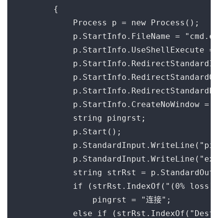
        {

            Process p = new Process();

            p.StartInfo.FileName = "cmd.ex
            p.StartInfo.UseShellExecute = 
            p.StartInfo.RedirectStandardIn
            p.StartInfo.RedirectStandardOu
            p.StartInfo.RedirectStandardEr
            p.StartInfo.CreateNoWindow = t
            string pingrst;

            p.Start();

            p.StandardInput.WriteLine("pin
            p.StandardInput.WriteLine("exi
            string strRst = p.StandardOutp
            if (strRst.IndexOf("(0% loss)"
                pingrst = "连接";

            else if (strRst.IndexOf("Desti