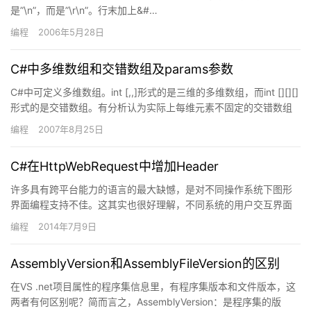
是”\n”，而是”\r\n”。行末加上&#…
编程
2006年5月28日
C#中多维数组和交错数组及params参数
C#中可定义多维数组。int [,,]形式的是三维的多维数组，而int [][][]
形式的是交错数组。有分析认为实际上每维元素不固定的交错数组
反而比规则的多维数组性能更好（快40%…
编程
2007年8月25日
C#在HttpWebRequest中增加Header
许多具有跨平台能力的语言的最大缺憾，是对不同操作系统下图形
界面编程支持不佳。这其实也很好理解，不同系统的用户交互界面
设计思想本就千差万别，指望一种语言在操作系统之上为用户提供
编程
2014年7月9日
平台间…
AssemblyVersion和AssemblyFileVersion的区别
在VS .net项目属性的程序集信息里，有程序集版本和文件版本，这
两者有何区别呢？简而言之，AssemblyVersion：是程序集的版