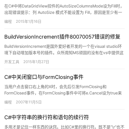
在C#中将DataGridView控件的AutoSizeColumnsMode设为Fill时，
出现错误提示：列 AutoSize 模式不能设置为 Fill，原因是至少有一
个可见列将…
编程
2015年1月16日
BuildVersionIncrement插件80070057错误的修复
BuildVersionIncrement是国外爱好者开发的一个在visual studio环
境下自动增加版本号的插件。众所周知MS顽固的没有在vs中提供这
个功能。虽有变通的方法，…
开发工具
2015年1月27日
C#中关闭窗口与FormClosing事件
当用户点击窗口右上角的X时，会先后引发FormClosing和
FormClosed事件，在FormClosing事件中可将e.Cancel设为true来
取消窗口的关闭，但是之后再用…
编程
2007年11月5日
C#中字符串的换行符和语句的续行符
多用才是记住一样东西的诀窍。比如C#里的换行符。既不是”\r”也不