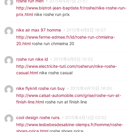
roshe run men
2015年4月7日 21:57
http://www.bistrot-jean-baptiste.fr/roshe/nike-roshe-run-
prix.html
nike roshe run prix
nike air max 97 homme
2015年4月8日 16:07
http://www.ferme-edmee.fr/id/roshe-run-chmielna-
20.html
roshe run chmielna 20
roshe run nike id
2015年4月9日 10:02
http://www.electricite-tuti.com/rosherun/nike-roshe-
casual.html
nike roshe casual
nike flyknit roshe run buy
2015年4月10日 16:00
http://www.calsat-automobile.com/grise/roshe-run-at-
finish-line.html
roshe run at finish line
cool design roshe runs
2015年4月12日 02:02
http://www.lesbebesdesabine-olemps.fr/homme/roshe-
shoes-price.html
roshe shoes price