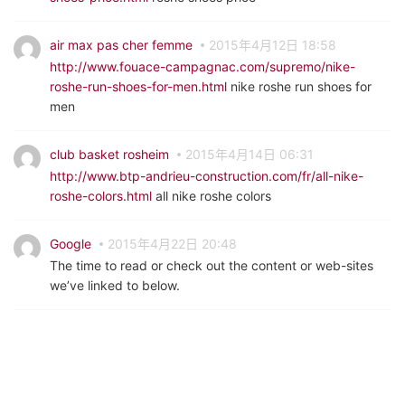
air max pas cher femme
2015年4月12日 18:58
http://www.fouace-campagnac.com/supremo/nike-
roshe-run-shoes-for-men.html
nike roshe run shoes for
men
club basket rosheim
2015年4月14日 06:31
http://www.btp-andrieu-construction.com/fr/all-nike-
roshe-colors.html
all nike roshe colors
Google
2015年4月22日 20:48
The time to read or check out the content or web-sites
we’ve linked to below.