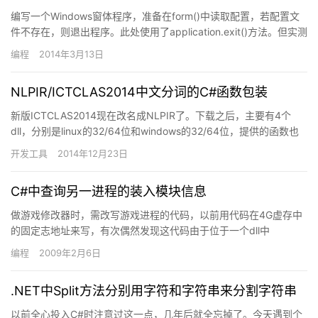
编写一个Windows窗体程序，准备在form()中读取配置，若配置文
件不存在，则退出程序。此处使用了application.exit()方法。但实测
不能够正确结束，窗体还是会加载…
编程
2014年3月13日
NLPIR/ICTCLAS2014中文分词的C#函数包装
新版ICTCLAS2014现在改名成NLPIR了。下载之后，主要有4个
dll，分别是linux的32/64位和windows的32/64位，提供的函数也
不多，使用起来还是比较方便的…
开发工具
2014年12月23日
C#中查询另一进程的装入模块信息
做游戏修改器时，需改写游戏进程的代码，以前用代码在4G虚存中
的固定志地址来写，有次偶然发现这代码由于位于一个dll中
（s2logic.dll)中，而dll在游戏中的装入地址并非每次…
编程
2009年2月6日
.NET中Split方法分别用字符和字符串来分割字符串
以前全心投入C#时注意过这一点，几年后就全忘掉了。今天遇到个