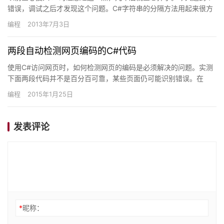
错误，调试之后才发现这个问题。C#字符串的分隔方法用起来很方
便。string.Split有几种重载形式。个人习惯用 &#…
编程
2013年7月3日
两段自动检测网页编码的C#代码
使用C#访问网页时，如何检测网页的编码是必须解决的问题。实测
下面两段代码并不是百分百可靠，某些页面仍可能识别错误。在
HttpWebResponse对象的几个编码属性都不准确时，网页…
编程
2015年1月25日
发表评论
*
昵称：