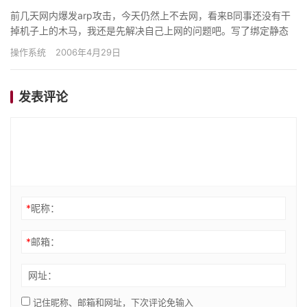
前几天网内爆发arp攻击，今天仍然上不去网，看来B同事还没有干
掉机子上的木马，我还是先解决自己上网的问题吧。写了绑定静态
arp表的脚本，但是需要设置此脚本以开机自动运行。上网的代理…
操作系统
2006年4月29日
发表评论
*
昵称：
*
邮箱：
网址：
记住昵称、邮箱和网址，下次评论免输入