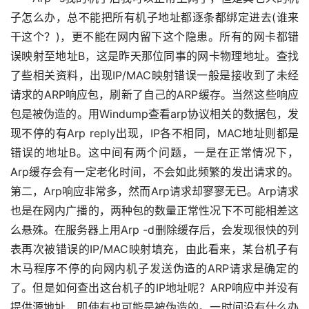
子怎么办，总不能把所有机子地址都逐条都绑定进去(谁来
干这个？)，更不能在网内留下这个隐患。所有的网卡都错
误映射至地址B，这是昨天那位同事的网卡物理地址。查找
了些相关资料，出现IP/MAC映射错误一般是接收到了未经
请求的ARP响应包，刷新了自己的ARP缓存。当然这些响应
包是被伪造的。用Windump查看arp协议相关的数据包，发
现不停的有Arp reply出现，IP各不相同，MAC地址则都是
错误的地址B。这中间有两个问题，一是在正常情况下，
Arp缓存会有一定老化时间，不会如此频繁的发出请求的。
第二，Arp响应非常多，然而Arp请求却寥寥无已。Arp请求
也是在网内广播的，两种包的数量正常性况下不可能相差这
么悬殊。在服务器上用Arp -d删除缓存后，会发现很快的列
表再次被错误的IP/MAC映射填充，由此看来，某台机子有
木马程序不停的向网内机子发送伪造的ARP请求是确定的
了。但是如何查出这台机子的IP地址呢？ARP响应中并没有
提供源地址，即使有也可能是被伪造的。一时间没有什么办