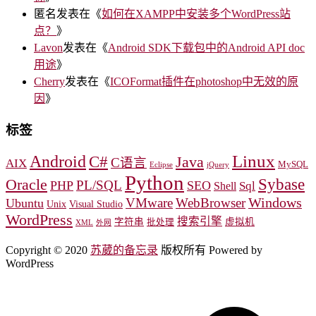
匿名
发表在《
如何在XAMPP中安装多个WordPress站
点？
》
Lavon
发表在《
Android SDK下载包中的Android API doc
用途
》
Cherry
发表在《
ICOFormat插件在photoshop中无效的原
因
》
标签
Linux
Android
C#
Java
C语言
AIX
MySQL
Eclipse
jQuery
Python
Oracle
Sybase
PL/SQL
PHP
SEO
Sql
Shell
Windows
VMware
WebBrowser
Ubuntu
Unix
Visual Studio
WordPress
搜索引擎
字符串
虚拟机
批处理
XML
外网
Copyright © 2020
苏葳的备忘录
版权所有 Powered by
WordPress