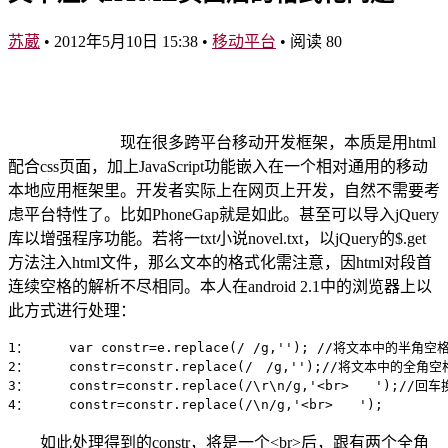
苏葳
•
2012年5月10日 15:38
•
移动平台
•
阅读 80
现在很多跨平台移动开发框架，本质是用html
配合css页面，加上JavaScript功能嵌入在一个相对通用的移动
本地应用框架里。开发者实际上在网页上开发，自然不需要考
虑平台特性了。比如PhoneGap就是如此。甚至可以导入jQuery
库以增强程序功能。若将一txt小说novel.txt，以jQuery的$.get
方法注入html文件，那么文本的格式化需注意，因html对段首
连续空格的解析不尽相同。本人在android 2.1中的浏览器上以
此方式进行处理：
1：     var constr=e.replace(/ /g,''); //将文本中的半角空
2：     constr=constr.replace(/　/g,'');//将文本中
3：     constr=constr.replace(/\r\n/g,'<br>　　'
4：     constr=constr.replace(/\n/g,'<br>　　');
如此处理得到的constr，将是一个<br>后，跟有两个全角