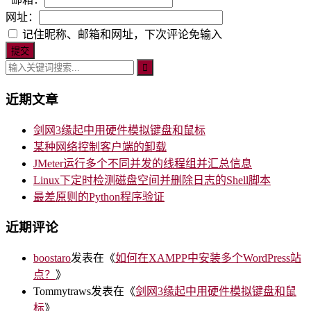
网址：
记住昵称、邮箱和网址，下次评论免输入
近期文章
剑网3缘起中用硬件模拟键盘和鼠标
某种网络控制客户端的卸载
JMeter运行多个不同并发的线程组并汇总信息
Linux下定时检测磁盘空间并删除日志的Shell脚本
最差原则的Python程序验证
近期评论
boostaro
发表在《
如何在XAMPP中安装多个WordPress站
点？
》
Tommytraws
发表在《
剑网3缘起中用硬件模拟键盘和鼠
标
》