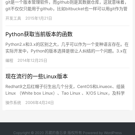
git是一个版本管理软件，而github则是其数据仓库，这就意味着，
git不仅仅只能用于github，比如bitbucket也一样可以用git作为管
理工具。git的特点在于，它管理…
开发工具
2015年1月21日
Python获取当前版本的函数
Python2.x和3.x的区别之大，几乎可以作为一个变种语言存在。在
实际开发中，Python的版本选择是很让人纠结的一个问题。3.x在
设计上更现代，更规范，提供了一些崭新的特点。…
编程
2014年12月25日
现在流行的一些Linux版本
Redhat9之后红帽子衍生出几个分支，CentOS和Linueox、组装
Linux （White box Linux）、Tao Linux 、X/OS Linux，及科学
Linu…
操作系统
2006年4月24日
Copyright © 2020
苏葳的备忘录
版权所有 Powered by WordPress