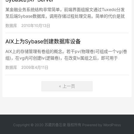
某金融业务系统结构非常简单，前端界面组报文通过Tuxedo分发
至后端Sybase数据库，调用存储过程处理交易。简单的代价是就
是后台数据库无法主动发起任何到第三方的通讯连接或交易。一…
数据库
2010年10月13日
AIX上为Sybase创建数据库设备
AIX上的存储管理有卷组的概念。若干pv(物理卷)可组成一个vg(卷
组)，在vg内可创建lv(逻辑卷)，在改变lv属组之后，即可用于
Syabse上。smit vg用于管理vg,sm…
数据库
2009年4月11日
« 上一页
Copyright © 2020
苏葳的备忘录
版权所有 Powered by WordPress