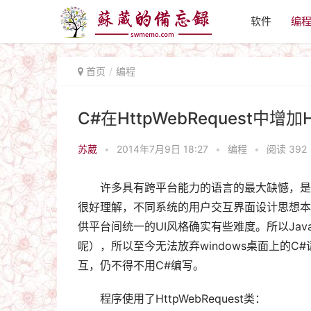
软件
编
首页
编程
C#在HttpWebRequest中增加H
苏葳
•
2014年7月9日 18:27
•
编程
•
阅读 392
许多具有跨平台能力的语言的最大缺憾，是
很好理解，不同系统的用户交互界面设计思想本
供平台间统一的UI风格确实有些难度。所以Ja
呢），所以至今无法放弃windows桌面上的C
互，仍不得不用C#编写。
程序使用了HttpWebRequest类：