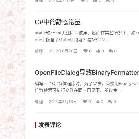
编程
2013年7月3日
0
0
0
C#中的静态常量
static和const无法同时使用，然而在某些情况下，
const隐含了static前缀呢？看MSDN…
编程
2012年6月26日
0
0
0
OpenFileDialog导致BinaryFormatt
编写一个C#窗体程序时，为了省事，直接用BinaryFor
位置就跟可执行文件在同一目录下。所以使…
编程
2014年3月13日
0
0
0
发表评论