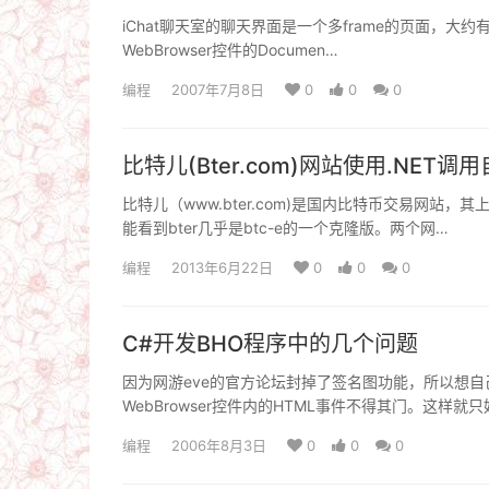
iChat聊天室的聊天界面是一个多frame的页面，大约有
WebBrowser控件的Documen…
编程
2007年7月8日
0
0
0
比特儿(Bter.com)网站使用.NET调
比特儿（www.bter.com)是国内比特币交易网站
能看到bter几乎是btc-e的一个克隆版。两个网…
编程
2013年6月22日
0
0
0
C#开发BHO程序中的几个问题
因为网游eve的官方论坛封掉了签名图功能，所以想自
WebBrowser控件内的HTML事件不得其门。这样就只
编程
2006年8月3日
0
0
0