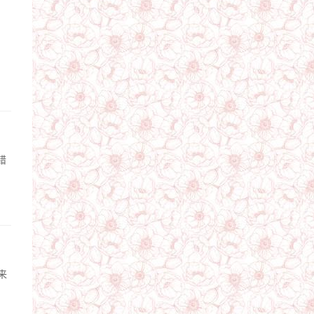
，
错
来