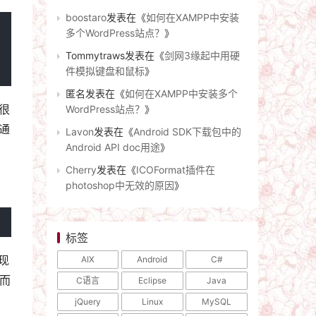
boostaro
发表在《
如何在XAMPP中安装
多个WordPress站点？
》
Tommytraws
发表在《
剑网3缘起中用硬
件模拟键盘和鼠标
》
匿名
发表在《
如何在XAMPP中安装多个
很
WordPress站点？
》
通
Lavon
发表在《
Android SDK下载包中的
Android API doc用途
》
Cherry
发表在《
ICOFormat插件在
photoshop中无效的原因
》
标签
现
AIX
Android
C#
，而
C语言
Eclipse
Java
jQuery
Linux
MySQL