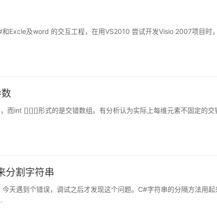
cle及word 的交互工程，在用VS2010 尝试开发Visio 2007项目时
参数
组，而int [][][]形式的是交错数组。有分析认为实际上每维元素不固定的交
串来分割字符串
。今天遇到个错误，调试之后才发现这个问题。C#字符串的分隔方法用起
…