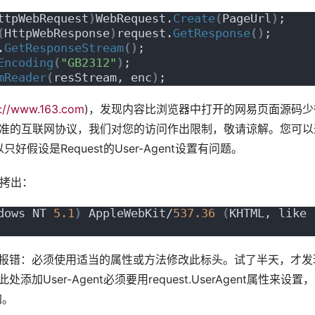
ttpWebRequest
)
WebRequest.
Create
(
PageUrl
)
;
(
HttpWebResponse
)
request.
GetResponse
()
;
.
GetResponseStream
()
;
Encoding
(
"GB2312"
)
;
mReader
(
resStream, enc
)
;
p://www.163.com
)，发现内容比浏览器中打开的网易页面源码少
循标准的互联网协议，我们对您的访问作出限制，敬请谅解。您可以
设是Request的User-Agent设置有问题。
段拷出：
dows NT 
5.1
)
 AppleWebKit/
537.36
(
KHTML, like 
添加，结果却报错：必须使用适当的属性或方法修改此标头。试了半天，才发
添加User-Agent必须要用request.UserAgent属性来设置
加。