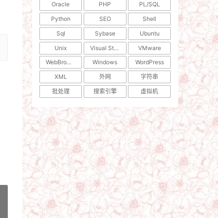
Oracle
PHP
PL/SQL
Python
SEO
Shell
Sql
Sybase
Ubuntu
Unix
Visual Studio
VMware
WebBrowser
Windows
WordPress
XML
外网
字符串
批处理
搜索引擎
虚拟机
»