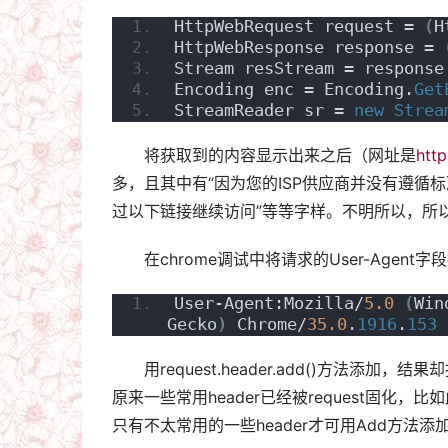
HttpWebRequest request = 
(
H
HttpWebResponse response = 
Stream resStream = response
Encoding enc = Encoding.
Get
StreamReader sr = 
new
Strea
将获取到的内容显示出来之后（网址是
htt
多，且其中有“因为您的ISP供应商并没有遵
过以下链接继续访问”等等字样。不明所以，所以只好假
在chrome调试中将请求的User-Agent字
User-Agent:Mozilla/
5.0
(
Win
Gecko
)
 Chrome/
35.0
.
1916
.
153
用request.header.add()方法
原来一些常用header已经被request固化，比如此处
只有不太常用的一些header才可用Add方法添