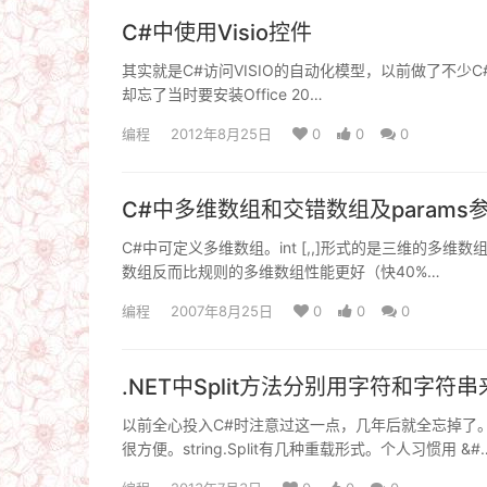
C#中使用Visio控件
其实就是C#访问VISIO的自动化模型，以前做了不少C#和Ex
却忘了当时要安装Office 20…
编程
2012年8月25日
0
0
0
C#中多维数组和交错数组及params
C#中可定义多维数组。int [,,]形式的是三维的多维数
数组反而比规则的多维数组性能更好（快40%…
编程
2007年8月25日
0
0
0
.NET中Split方法分别用字符和字符
以前全心投入C#时注意过这一点，几年后就全忘掉了
很方便。string.Split有几种重载形式。个人习惯用 &#