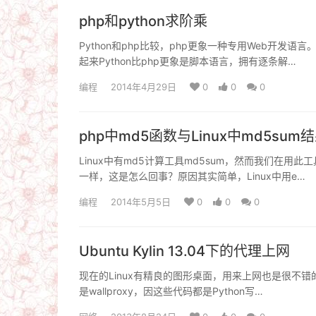
php和python求阶乘
Python和php比较，php更象一种专用Web开发
起来Python比php更象是脚本语言，拥有逐条解…
编程
2014年4月29日
0
0
0
php中md5函数与Linux中md5su
Linux中有md5计算工具md5sum，然而我们在用
一样，这是怎么回事？原因其实简单，Linux中用e…
编程
2014年5月5日
0
0
0
Ubuntu Kylin 13.04下的代理上网
现在的Linux有精良的图形桌面，用来上网也是很不错的
是wallproxy，因这些代码都是Python写…