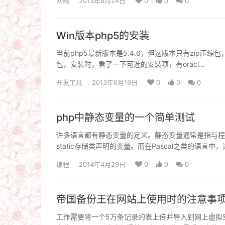
网络
2013年8月24日
0
0
0
Win版本php5的安装
当前php5最新版本是5.4.6，但这版本只有zip压缩
包，安装时，看了一下可选的安装项，有oracl…
开发工具
2013年6月19日
0
0
0
php中静态变量的一个简单测试
许多语言都有静态变量的定义。静态变量通常是指与程
static存储类声明的变量。而在Pascal之类的语言中
编程
2014年4月29日
0
0
0
帝国备份王在网站上使用时的注意事
工作需要将一个5万条记录的表上传并导入到网上虚拟空