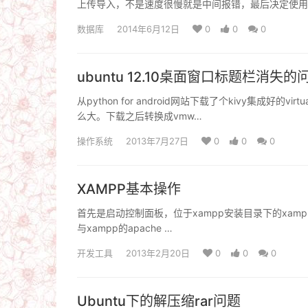
上传导入，不是速度很慢就是中间报错，最后决定使用
数据库
2014年6月12日
0
0
0
ubuntu 12.10桌面窗口标题栏消失的
从python for android网站下载了个kivy集成好
么大。下载之后转换成vmw…
操作系统
2013年7月27日
0
0
0
XAMPP基本操作
首先是启动控制面板，位于xampp安装目录下的xampp-con
与xampp的apache …
开发工具
2013年2月20日
0
0
0
Ubuntu下的解压缩rar问题