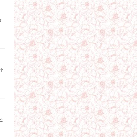
看
不
还