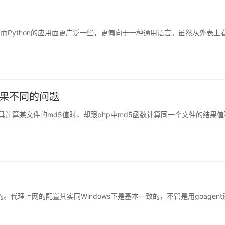
语言。而Python的应用面更广泛一些，更偏向于一种通用语言。虽然从外表上
m结果不同的问题
此工具计算某文件的md5值时，却跟php中md5函数计算同一个文件的结果值
。代理上网的配置其实同Windows下是基本一致的，不管是用goagent