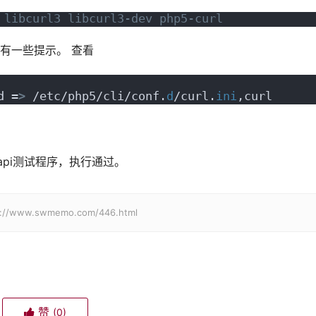
 libcurl3 libcurl3-dev php5-curl
有一些提示。 查看
d =
>
 /etc/php5/cli/conf.
d
/curl.
ini
,curl
 api测试程序，执行通过。
w.swmemo.com/446.html
赞
(0)