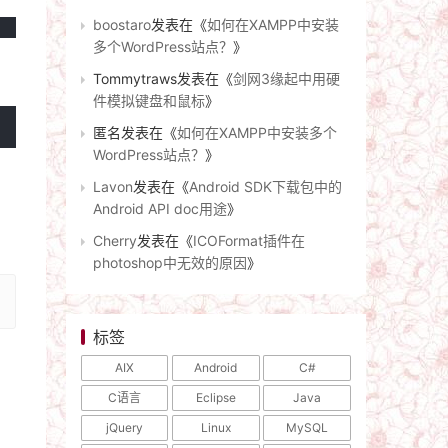
boostaro
发表在《
如何在XAMPP中安装
多个WordPress站点？
》
Tommytraws
发表在《
剑网3缘起中用硬
件模拟键盘和鼠标
》
匿名
发表在《
如何在XAMPP中安装多个
WordPress站点？
》
Lavon
发表在《
Android SDK下载包中的
Android API doc用途
》
Cherry
发表在《
ICOFormat插件在
photoshop中无效的原因
》
标签
AIX
Android
C#
C语言
Eclipse
Java
jQuery
Linux
MySQL