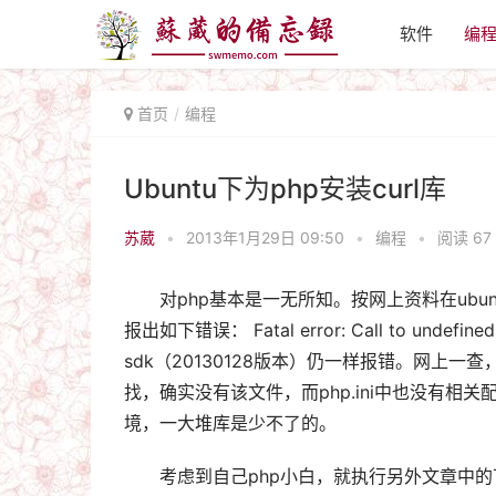
软件
编
首页
编程
Ubuntu下为php安装curl库
苏葳
•
2013年1月29日 09:50
•
编程
•
阅读 67
对php基本是一无所知。按网上资料在ubun
报出如下错误： Fatal error: Call to undefined
sdk（20130128版本）仍一样报错。网上一查
找，确实没有该文件，而php.ini中也没有相
境，一大堆库是少不了的。
考虑到自己php小白，就执行另外文章中