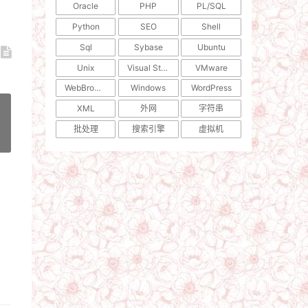
Oracle
PHP
PL/SQL
Python
SEO
Shell
Sql
Sybase
Ubuntu
Unix
Visual Studio
VMware
WebBrowser
Windows
WordPress
XML
外网
字符串
批处理
搜索引擎
虚拟机
»