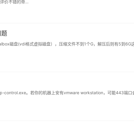
评价不错的帝…
问题
的virtualbox磁盘(vdi格式虚拟磁盘），压缩文件不到1个G，解压后则有5到6G
trol.exe。若你的机器上安有vmware workstation，可能443端口