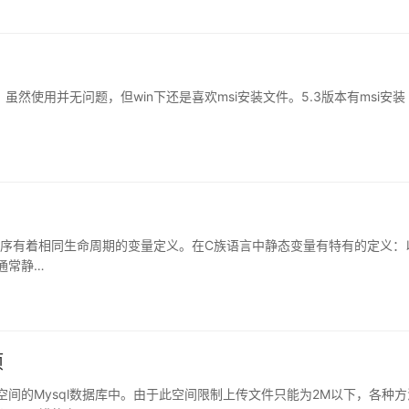
包，虽然使用并无问题，但win下还是喜欢msi安装文件。5.3版本有msi安装
序有着相同生命周期的变量定义。在C族语言中静态变量有特有的定义：
，通常静…
项
间的Mysql数据库中。由于此空间限制上传文件只能为2M以下，各种方