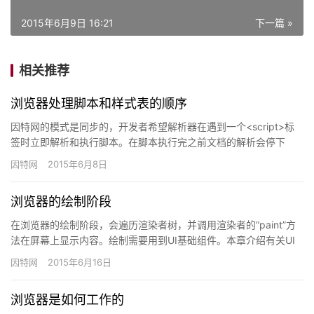
2015年6月9日 16:21
下一篇 »
相关推荐
浏览器处理脚本和样式表的顺序
因特网的模式是同步的，开发者希望解析器在遇到一个<script>标
签时立即解析和执行脚本。在脚本执行完之前文档的解析会停下
来。如果脚本是外部文件那么资源必须首先从网络上…
因特网
2015年6月8日
浏览器的绘制阶段
在浏览器的绘制阶段，会遍历渲染者树，并调用渲染者的“paint”方
法在屏幕上显示内容。绘制需要用到UI基础组件。本章介绍有关UI
的内容。象布局一样，绘制也可能是全局的—…
因特网
2015年6月16日
浏览器是如何工作的