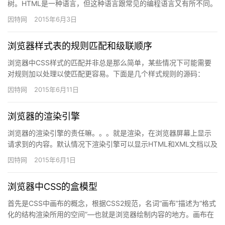
树。HTML是一种语言，但这种语言跟常见的编程语言又有所不同。
这种语言专注于因特网内容的展现。HTML语言的词汇和语…
因特网
2015年6月3日
浏览器样式表的规则匹配和级联顺序
浏览器中CSS样式的匹配并非总是那么简单，某些情况下可能需要
对规则加以处理以使匹配更容易。下面是几个样式规则的源码：
一、 CSS规则，可能在外联样式表也可能在样式元素里面：p {c…
因特网
2015年6月11日
浏览器的渲染引擎
浏览器的渲染引擎的责任嘛。。。就是渲染，在浏览器屏幕上显示
请求到的内容。默认情况下渲染引擎可以显示HTML和XML文档以及
图片。可以通过插件（浏览器扩展）来显示其它类型。一个例子是…
因特网
2015年6月1日
浏览器中CSS的盒模型
首先是CSS中画布的概念，根据CSS2规范，名词“画布”描述为“格式
化的结构渲染所用的空间”—也就是浏览器绘制内容的地方。画布在