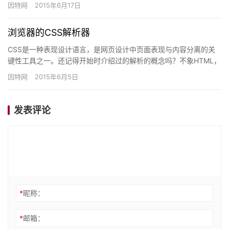
空间的每个维度上都是无限的，但浏览器会基…
因特网
2015年6月17日
浏览器的CSS解析器
CSS是一种表现设计语言，是网页设计中页面表现与内容分离的关
键性工具之一。还记得开始时介绍过的解析的概念吗？不象HTML，
CSS是一种上下文无关语法，可以被介绍里所写的某种类型解析…
因特网
2015年6月5日
发表评论
*
昵称：
*
邮箱：