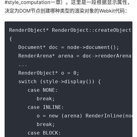
#style_computation一章）。这里是一段根据显示属性，
决定为DOM节点创建哪种类型的渲染对象的Webkit代码：
RenderObject* RenderObject::createObject(N
{

   Document* doc = node->document();

   RenderArena* arena = doc->renderArena()
   ...

   RenderObject* o = 0;

   switch (style->display()) {

      case NONE:

         break;

      case INLINE:

         o = new (arena) RenderInline(node
         break;

      case BLOCK:
