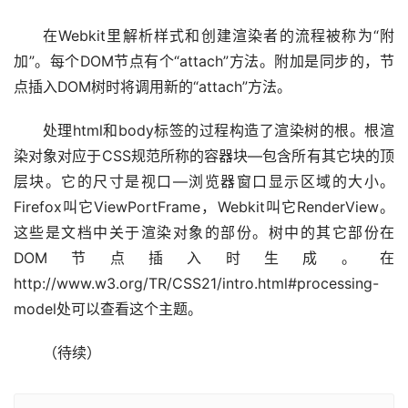
在Webkit里解析样式和创建渲染者的流程被称为“附
加”。每个DOM节点有个“attach”方法。附加是同步的，节
点插入DOM树时将调用新的“attach”方法。
处理html和body标签的过程构造了渲染树的根。根渲
染对象对应于CSS规范所称的容器块—包含所有其它块的顶
层块。它的尺寸是视口—浏览器窗口显示区域的大小。
Firefox叫它ViewPortFrame，Webkit叫它RenderView。
这些是文档中关于渲染对象的部份。树中的其它部份在
DOM节点插入时生成。在
http://www.w3.org/TR/CSS21/intro.html#processing-
model处可以查看这个主题。
（待续）