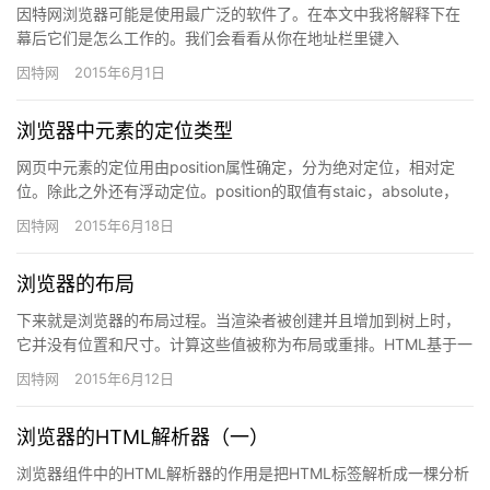
因特网浏览器可能是使用最广泛的软件了。在本文中我将解释下在
幕后它们是怎么工作的。我们会看看从你在地址栏里键入
“google.com”开始，一直到你看到浏览器屏幕上出现谷歌页面时都
因特网
2015年6月1日
发…
浏览器中元素的定位类型
网页中元素的定位用由position属性确定，分为绝对定位，相对定
位。除此之外还有浮动定位。position的取值有staic，absolute，
fixed，relative等几种…
因特网
2015年6月18日
浏览器的布局
下来就是浏览器的布局过程。当渲染者被创建并且增加到树上时，
它并没有位置和尺寸。计算这些值被称为布局或重排。HTML基于一
个流式布局模式，意思是说大多数情况下计算位置会一遍通过。
因特网
2015年6月12日
“流…
浏览器的HTML解析器（一）
浏览器组件中的HTML解析器的作用是把HTML标签解析成一棵分析