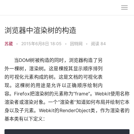
浏览器中渲染树的构造
苏葳
•
2015年6月8日 18:05
•
因特网
•
阅读 84
当DOM树被构造的同时，浏览器构造了另
外一棵树，渲染树。这是棵按其显示顺序排列
的可视化元素构成的树。这是文档的可视化表
现。这棵树的用途是允许以正确顺序绘制内
容。Firefox把渲染树的元素称为“frame”。Webkit使用名称
渲染者或渲染对象。一个“渲染者”知道如何布局并绘制它本
身以及子元素。Webkit的RenderObject类，作为渲染者的
基本类有以下定义：