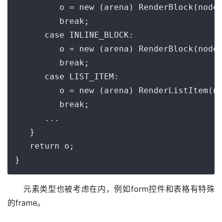
         o = new (arena) RenderBlock(node)
         break;

      case INLINE_BLOCK:

         o = new (arena) RenderBlock(node)
         break;

      case LIST_ITEM:

         o = new (arena) RenderListItem(no
         break;

      ...

   }

   return o;

}
元素类型也被考虑在内，例如form控件和表格有特殊
的frame。