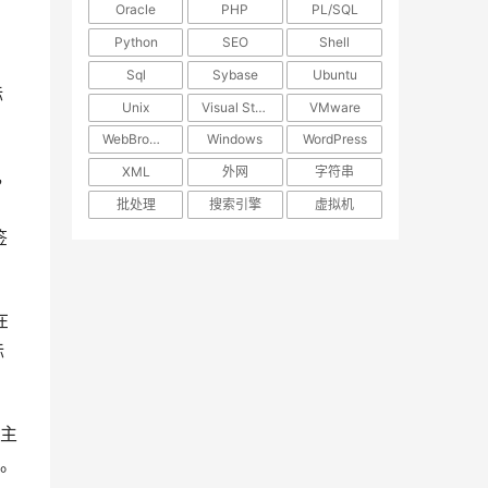
Oracle
PHP
PL/SQL
Python
SEO
Shell
Sql
Sybase
Ubuntu
标
Unix
Visual Studio
VMware
WebBrowser
Windows
WordPress
XML
外网
字符串
，
批处理
搜索引擎
虚拟机
签
在
标
主
。