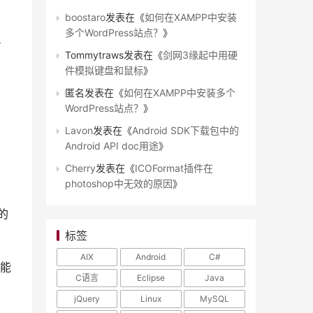
boostaro
发表在《
如何在XAMPP中安装
多个WordPress站点？
》
s
Tommytraws
发表在《
剑网3缘起中用硬
件模拟键盘和鼠标
》
匿名
发表在《
如何在XAMPP中安装多个
WordPress站点？
》
Lavon
发表在《
Android SDK下载包中的
Android API doc用途
》
在
Cherry
发表在《
ICOFormat插件在
photoshop中无效的原因
》
的
标签
AIX
Android
C#
能
C语言
Eclipse
Java
jQuery
Linux
MySQL