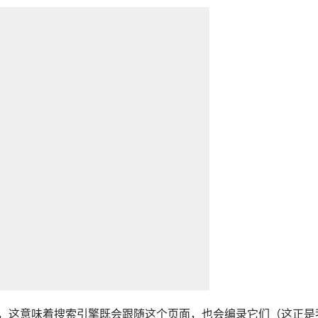
框没有选中，这意味着搜索引擎既会跟随这个页面，也会编录它们（这正是