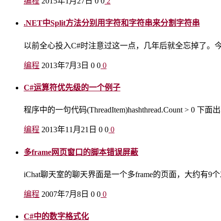
编程
2015年1月27日
0
0
2
.NET中Split方法分别用字符和字符串来分割字符串
以前全心投入C#时注意过这一点，几年后就全忘掉了。今天遇
编程
2013年7月3日
0
0
0
C#运算符优先级的一个例子
程序中的一句代码(ThreadItem)hashthread.Count 
编程
2013年11月21日
0
0
0
多frame网页窗口的脚本错误屏蔽
iChat聊天室的聊天界面是一个多frame的页面，大约有9个左右
编程
2007年7月8日
0
0
0
C#中的数字格式化