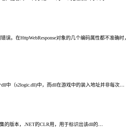
HttpWebResponse对象的几个编码属性都不准确时，
logic.dll)中，而dll在游戏中的装入地址并非每次…
集的版本，.NET的CLR用，用于标识出该dll的…