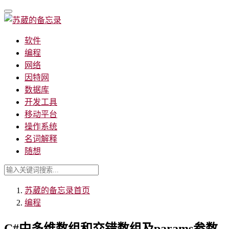
软件
编程
网络
因特网
数据库
开发工具
移动平台
操作系统
名词解释
随想
苏葳的备忘录
首页
编程
C#中多维数组和交错数组及params参数