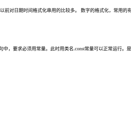
间格式化串用的比较多。 数字的格式化，常用的有以下： double.t
e语句中，要求必须用常量。此时用类名.const常量可以正常运行。是否c