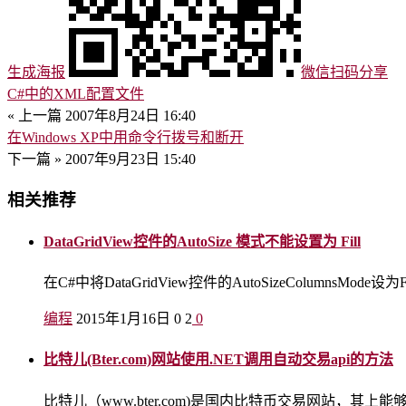
生成海报
微信扫码分享
C#中的XML配置文件
« 上一篇
2007年8月24日 16:40
在Windows XP中用命令行拨号和断开
下一篇 »
2007年9月23日 15:40
相关推荐
DataGridView控件的AutoSize 模式不能设置为 Fill
在C#中将DataGridView控件的AutoSizeColumnsM
编程
2015年1月16日
0
2
0
比特儿(Bter.com)网站使用.NET调用自动交易api的方法
比特儿（www.bter.com)是国内比特币交易网站，其上