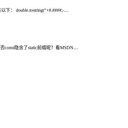
ostring(“+#.####;-…
onst隐含了static前缀呢？看MSDN…