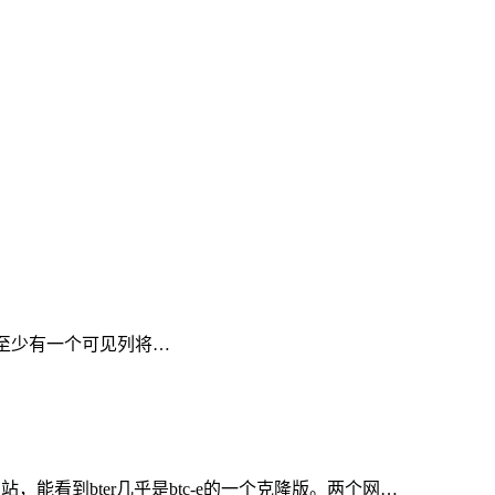
，原因是至少有一个可见列将…
站，能看到bter几乎是btc-e的一个克隆版。两个网…