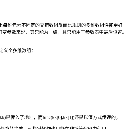
析认为实际上每维元素不固定的交错数组反而比规则的多维数组性能更好
rm形式的可变参数来说，其只能为一维，且只能用于参数表中最后位置。
里呢？定义个多维数组：
k)是传入了地址，而func(kk[0],kk[1])还是以值方式传递的。
然在C#中是无法任意转换的。而指针操作也只能在非托管代码中使用。