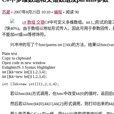
苏葳
•
2007年8月25日 10:10
•
编程
•
阅读 90
C#中可定义多维数组。int [,,]形
（快40%)。由于数组以地址形式传入，因此可用于参数回传，并且可
不能加ref或out等修饰符。
兴冲冲的写了个func(parms int [] kk)的方法，结果以
Plain text
Copy to clipboard
Open code in new window
EnlighterJS 3 Syntax Highlighter
int
[]
kk=
new
int
[]{
1,2,3,4
}
;
int []kk=new int[]{1,2,3,4};
int []kk=new int[]{1,2,3,4};
若以func(kk)方式调用，在func中改变kk[0]的值时，返回
然后若以func(kk[0],kk[1],kk[2])形式调用，则打印
那么能否象C/C++中一样，用&kk[0]来取得首地址呢，如fu