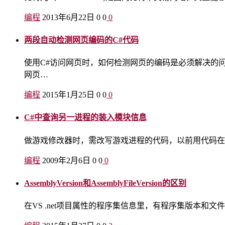
编程
2013年6月22日
0
0
0
两段自动检测网页编码的C#代码
使用C#访问网页时，如何检测网页的编码是必须解决的问题
网页…
编程
2015年1月25日
0
0
0
C#中查询另一进程的装入模块信息
做游戏修改器时，需改写游戏进程的代码，以前用代码在4G虚
编程
2009年2月6日
0
0
0
AssemblyVersion和AssemblyFileVersion的区别
在VS .net项目属性的程序集信息里，有程序集版本和文件版