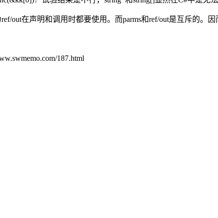
为ref/out在声明和调用时都要使用。而parms和ref/out是互斥的。
emo.com/187.html