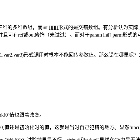
式的是三维的多维数组，而int [][][]形式的是交错数组。有分
有ref或out修饰（未试过）。而对于param int[] pa
func(var1,var2,var3)形式调用时根本不能回传参数值。那么错在哪
后kk[0]值也跟着改变。
出来的kk[0]值还是初始化时的值，这就是当时自己犯错的地方。显然func(k
nc(&kk[0])？试验结果是不行，string*和string[]显