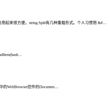
便。string.Split有几种重载形式。个人习惯用 &#…
tem(hash…
ebBrowser控件的Documen…