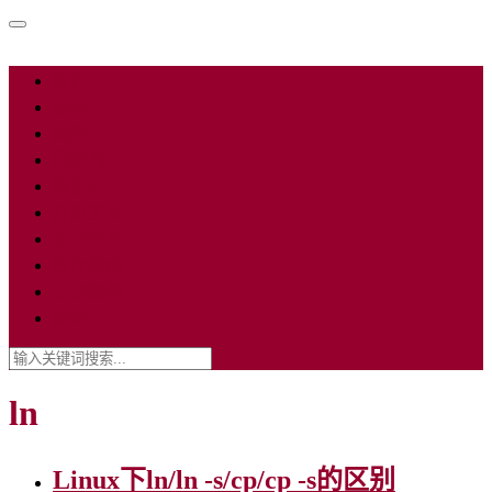
软件
编程
网络
因特网
数据库
开发工具
移动平台
操作系统
名词解释
随想
ln
Linux下ln/ln -s/cp/cp -s的区别