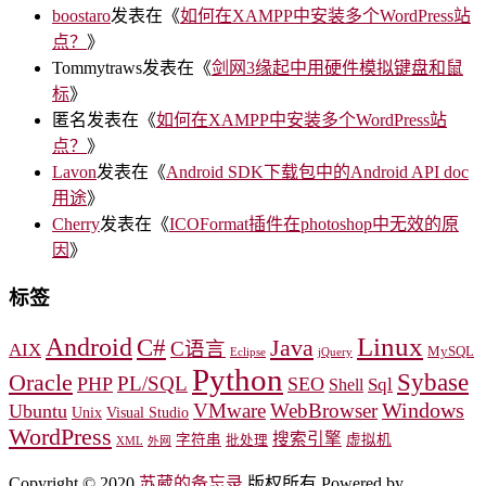
boostaro
发表在《
如何在XAMPP中安装多个WordPress站
点？
》
Tommytraws
发表在《
剑网3缘起中用硬件模拟键盘和鼠
标
》
匿名
发表在《
如何在XAMPP中安装多个WordPress站
点？
》
Lavon
发表在《
Android SDK下载包中的Android API doc
用途
》
Cherry
发表在《
ICOFormat插件在photoshop中无效的原
因
》
标签
Linux
Android
C#
Java
C语言
AIX
MySQL
Eclipse
jQuery
Python
Oracle
Sybase
PL/SQL
PHP
SEO
Sql
Shell
Windows
VMware
WebBrowser
Ubuntu
Unix
Visual Studio
WordPress
搜索引擎
字符串
虚拟机
批处理
XML
外网
Copyright © 2020
苏葳的备忘录
版权所有 Powered by