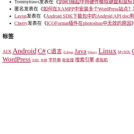
Tommytraws
发表在《
剑网3缘起中用硬件模拟键盘和鼠标
匿名
发表在《
如何在XAMPP中安装多个WordPress站点？
Lavon
发表在《
Android SDK下载包中的Android API doc
Cherry
发表在《
ICOFormat插件在photoshop中无效的原因
标签
Linux
Android
C#
Java
C语言
AIX
MySQL
Eclipse
jQuery
WordPress
搜索引擎
字符串
虚拟机
批处理
XML
外网