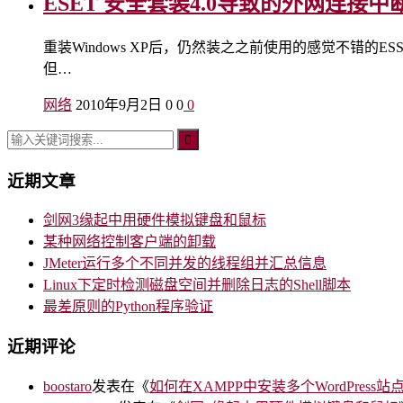
ESET 安全套装4.0导致的外网连接中
重装Windows XP后，仍然装之之前使用的感觉不错
但…
网络
2010年9月2日
0
0
0
近期文章
剑网3缘起中用硬件模拟键盘和鼠标
某种网络控制客户端的卸载
JMeter运行多个不同并发的线程组并汇总信息
Linux下定时检测磁盘空间并删除日志的Shell脚本
最差原则的Python程序验证
近期评论
boostaro
发表在《
如何在XAMPP中安装多个WordPress站