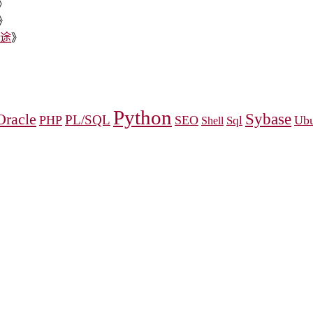
》
》
用途
》
》
Python
Oracle
Sybase
PL/SQL
PHP
SEO
Sql
Ubu
Shell