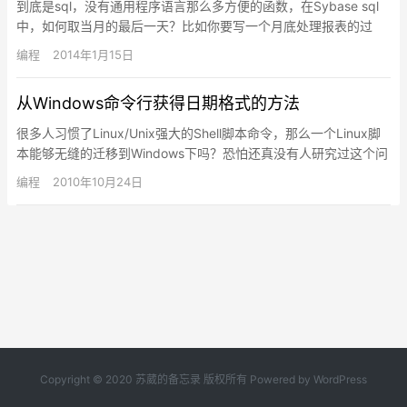
到底是sql，没有通用程序语言那么多方便的函数，在Sybase sql
中，如何取当月的最后一天？比如你要写一个月底处理报表的过
程，需要获取本月月末的日期，但月末有可能是28、29、…
编程
2014年1月15日
从Windows命令行获得日期格式的方法
很多人习惯了Linux/Unix强大的Shell脚本命令，那么一个Linux脚
本能够无缝的迁移到Windows下吗？恐怕还真没有人研究过这个问
题。从最初的DOS系统command….
编程
2010年10月24日
Copyright © 2020
苏葳的备忘录
版权所有 Powered by WordPress